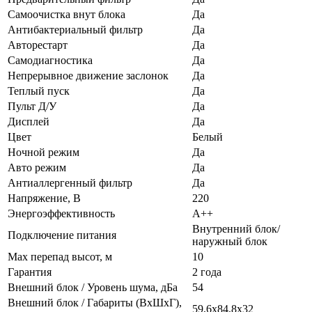
Самоочистка внут блока
Да
Антибактериальный фильтр
Да
Авторестарт
Да
Самодиагностика
Да
Непрерывное движение заслонок
Да
Теплый пуск
Да
Пульт Д/У
Да
Дисплей
Да
Цвет
Белый
Ночной режим
Да
Авто режим
Да
Антиаллергенный фильтр
Да
Напряжение, В
220
Энергоэффективность
A++
Внутренний блок/
Подключение питания
наружный блок
Max перепад высот, м
10
Гарантия
2 года
Внешний блок / Уровень шума, дБа
54
Внешний блок / Габариты (ВхШхГ),
59,6х84,8х32