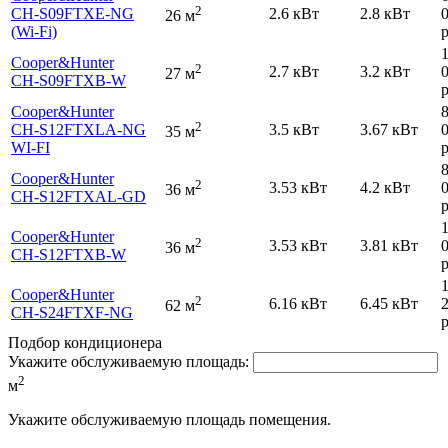
2
CH-S09FTXE-NG
2.6 кВт
2.8 кВт
26 м
(Wi-Fi)
р
Cooper&Hunter
2
2.7 кВт
3.2 кВт
27 м
CH-S09FTXB-W
р
Cooper&Hunter
2
CH-S12FTXLA-NG
3.5 кВт
3.67 кВт
35 м
WI-FI
р
Cooper&Hunter
2
3.53 кВт
4.2 кВт
36 м
CH-S12FTXAL-GD
р
Cooper&Hunter
2
3.53 кВт
3.81 кВт
36 м
CH-S12FTXB-W
р
Cooper&Hunter
2
6.16 кВт
6.45 кВт
62 м
CH-S24FTXF-NG
р
Подбор кондиционера
Укажите обслуживаемую площадь:
2
м
Укажите обслуживаемую площадь помещения.