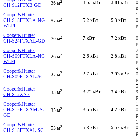
2
3.53 кВт
3.81 кВт
36 м
CH-S12FTXB-GD
р
Cooper&Hunter
2
CH-S18FTXLA-NG
5.2 кВт
5.3 кВт
52 м
WI-FI
р
Cooper&Hunter
2
7 кВт
7.2 кВт
70 м
CH-S24FTXAL-GD
р
Cooper&Hunter
2
CH-S09FTXLA-NG
2.6 кВт
2.8 кВт
26 м
WI-FI
р
Cooper&Hunter
2
2.7 кВт
2.93 кВт
27 м
CH-S09FTXAL-SC
р
Cooper&Hunter
2
3.25 кВт
3.4 кВт
33 м
CH-S12XN7
р
Cooper&Hunter
2
CH-S12FTXAM2S-
3.5 кВт
4.2 кВт
35 м
GD
р
Cooper&Hunter
2
5.3 кВт
5.57 кВт
53 м
CH-S18FTXAL-SC
р