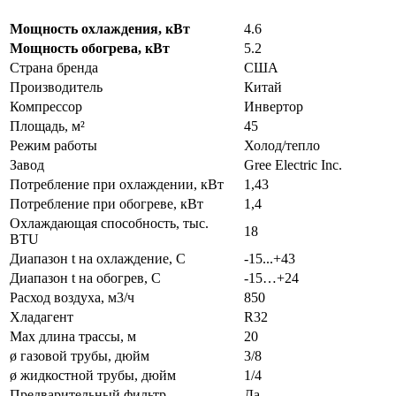
Мощность охлаждения, кВт
4.6
Мощность обогрева, кВт
5.2
Страна бренда
США
Производитель
Китай
Компрессор
Инвертор
Площадь, м²
45
Режим работы
Холод/тепло
Завод
Gree Electric Inc.
Потребление при охлаждении, кВт
1,43
Потребление при обогреве, кВт
1,4
Охлаждающая способность, тыс.
18
BTU
Диапазон t на охлаждение, С
-15...+43
Диапазон t на обогрев, С
-15…+24
Расход воздуха, м3/ч
850
Хладагент
R32
Max длина трассы, м
20
ø газовой трубы, дюйм
3/8
ø жидкостной трубы, дюйм
1/4
Предварительный фильтр
Да