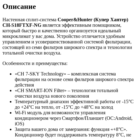
Описание
Настенная сплит-система
Cooper&Hunter (Купер Хантер)
CH-S18FTXF-NG
является эффективным помощником,
который быстро и качественно организуется идеальный
микроклимат у вас дома. Устройство отличается удобным
управлением и усовершенствованной системой фильтрации,
состоящей из семи фильтров широкого спектра и технологии
тотальной очистки воздуха.
Особенности и преимущества:
«CH 7-SKY Technology» – комплексная система
фильтрации на основе семи фильтров широкого спектра
действия
«CH SMART-ION Filter» – технология тотальной
очистки воздуха нового поколения
Температурный диапазон эффективной работы от -15°C
до +24°C на тепло, от -15°C до +48°C на холод
Wi-Fi модуль для возможности управления
кондиционером через Смартфон/Планшет (ОС:Android,
iOS)
Защита вашего дома от замерзания: функция «+8°С».
Кондиционер будет поддерживать температуру 8°С, не