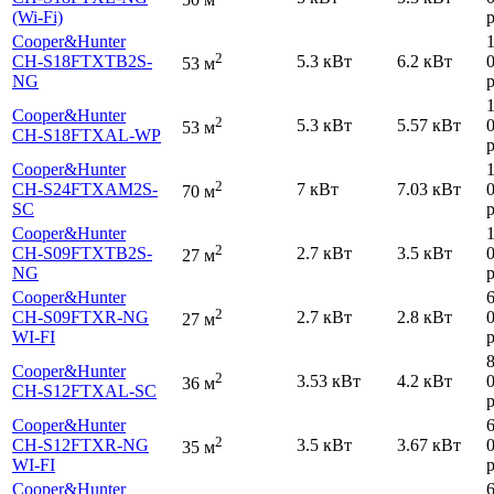
(Wi-Fi)
р
Cooper&Hunter
2
CH-S18FTXTB2S-
5.3 кВт
6.2 кВт
53 м
NG
р
Cooper&Hunter
2
5.3 кВт
5.57 кВт
53 м
CH-S18FTXAL-WP
р
Cooper&Hunter
2
CH-S24FTXAM2S-
7 кВт
7.03 кВт
70 м
SC
р
Cooper&Hunter
2
CH-S09FTXTB2S-
2.7 кВт
3.5 кВт
27 м
NG
р
Cooper&Hunter
2
CH-S09FTXR-NG
2.7 кВт
2.8 кВт
27 м
WI-FI
р
Cooper&Hunter
2
3.53 кВт
4.2 кВт
36 м
CH-S12FTXAL-SC
р
Cooper&Hunter
2
CH-S12FTXR-NG
3.5 кВт
3.67 кВт
35 м
WI-FI
р
Cooper&Hunter