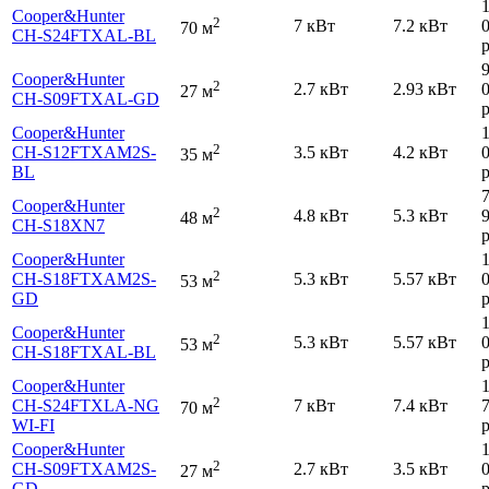
Cooper&Hunter
2
7 кВт
7.2 кВт
70 м
CH-S24FTXAL-BL
р
Cooper&Hunter
2
2.7 кВт
2.93 кВт
27 м
CH-S09FTXAL-GD
р
Cooper&Hunter
2
CH-S12FTXAM2S-
3.5 кВт
4.2 кВт
35 м
BL
р
Cooper&Hunter
2
4.8 кВт
5.3 кВт
48 м
CH-S18XN7
р
Cooper&Hunter
2
CH-S18FTXAM2S-
5.3 кВт
5.57 кВт
53 м
GD
р
Cooper&Hunter
2
5.3 кВт
5.57 кВт
53 м
CH-S18FTXAL-BL
р
Cooper&Hunter
2
CH-S24FTXLA-NG
7 кВт
7.4 кВт
70 м
WI-FI
р
Cooper&Hunter
2
CH-S09FTXAM2S-
2.7 кВт
3.5 кВт
27 м
GD
р