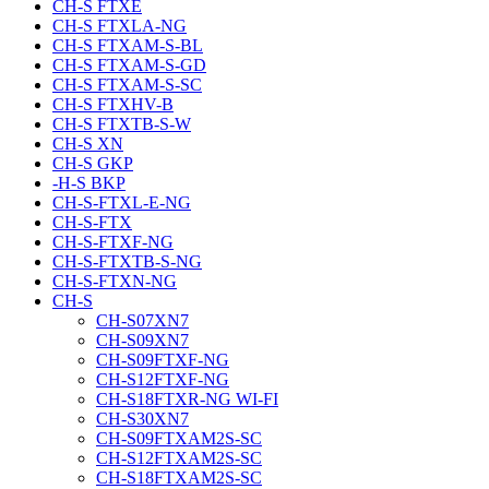
CH-S FTXE
CH-S FTXLA-NG
CH-S FTXAM-S-BL
CH-S FTXAM-S-GD
CH-S FTXAM-S-SC
CH-S FTXHV-B
CH-S FTXTB-S-W
CH-S XN
CH-S GKP
-H-S BKP
CH-S-FTXL-E-NG
CH-S-FTX
CH-S-FTXF-NG
CH-S-FTXTB-S-NG
CH-S-FTXN-NG
CH-S
CH-S07XN7
CH-S09XN7
CH-S09FTXF-NG
CH-S12FTXF-NG
CH-S18FTXR-NG WI-FI
CH-S30XN7
CH-S09FTXAM2S-SC
CH-S12FTXAM2S-SC
CH-S18FTXAM2S-SC