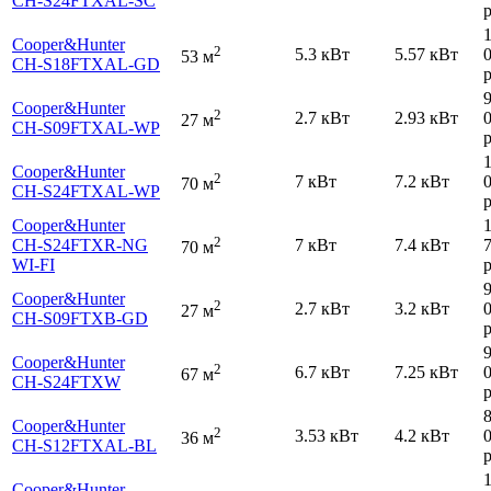
CH-S24FTXAL-SC
р
Cooper&Hunter
2
5.3 кВт
5.57 кВт
53 м
CH-S18FTXAL-GD
р
Cooper&Hunter
2
2.7 кВт
2.93 кВт
27 м
CH-S09FTXAL-WP
р
Cooper&Hunter
2
7 кВт
7.2 кВт
70 м
CH-S24FTXAL-WP
р
Cooper&Hunter
2
CH-S24FTXR-NG
7 кВт
7.4 кВт
70 м
WI-FI
р
Cooper&Hunter
2
2.7 кВт
3.2 кВт
27 м
CH-S09FTXB-GD
р
Cooper&Hunter
2
6.7 кВт
7.25 кВт
67 м
CH-S24FTXW
р
Cooper&Hunter
2
3.53 кВт
4.2 кВт
36 м
CH-S12FTXAL-BL
р
Cooper&Hunter