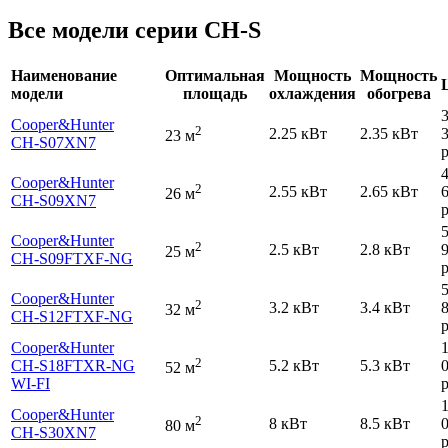
Все модели серии CH-S
Наименование
Оптимальная
Мощность
Мощность
модели
площадь
охлаждения
обогрева
Cooper&Hunter
2
2.25 кВт
2.35 кВт
23 м
CH-S07XN7
р
Cooper&Hunter
2
2.55 кВт
2.65 кВт
26 м
CH-S09XN7
р
Cooper&Hunter
2
2.5 кВт
2.8 кВт
25 м
CH-S09FTXF-NG
р
Cooper&Hunter
2
3.2 кВт
3.4 кВт
32 м
CH-S12FTXF-NG
р
Cooper&Hunter
2
CH-S18FTXR-NG
5.2 кВт
5.3 кВт
52 м
WI-FI
р
Cooper&Hunter
2
8 кВт
8.5 кВт
80 м
CH-S30XN7
р