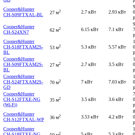
Cooper&Hunter
2
2.7 кВт
2.93 кВт
27 м
CH-S09FTXAL-BL
р
Cooper&Hunter
2
6.15 кВт
7.1 кВт
62 м
CH-S24XN7
р
Cooper&Hunter
2
CH-S18FTXAM2S-
5.3 кВт
5.57 кВт
53 м
BL
р
Cooper&Hunter
2
CH-S09FTXAM2S-
2.7 кВт
3.5 кВт
27 м
BL
р
Cooper&Hunter
2
CH-S24FTXAM2S-
7 кВт
7.03 кВт
70 м
GD
р
Cooper&Hunter
2
CH-S12FTXE-NG
3.5 кВт
3.6 кВт
35 м
(Wi-Fi)
р
Cooper&Hunter
2
3.53 кВт
4.2 кВт
36 м
CH-S12FTXAL-WP
р
Cooper&Hunter
2
CH-S18FTXE-NG
5 кВт
5.3 кВт
50 м