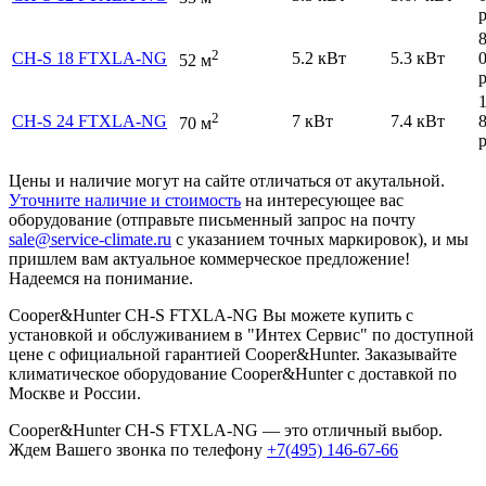
р
2
CH-S 18 FTXLA-NG
5.2 кВт
5.3 кВт
52 м
р
2
CH-S 24 FTXLA-NG
7 кВт
7.4 кВт
70 м
р
Цены и наличие могут на сайте отличаться от акутальной.
Уточните наличие и стоимость
на интересующее вас
оборудование (отправьте письменный запрос на почту
sale@service-climate.ru
с указанием точных маркировок), и мы
пришлем вам актуальное коммерческое предложение!
Надеемся на понимание.
Cooper&Hunter CH-S FTXLA-NG Вы можете купить с
установкой и обслуживанием в "Интех Сервис" по доступной
цене с официальной гарантией Cooper&Hunter. Заказывайте
климатическое оборудование Cooper&Hunter с доставкой по
Москве и России.
Cooper&Hunter CH-S FTXLA-NG — это отличный выбор.
Ждем Вашего звонка по телефону
+7(495) 146-67-66