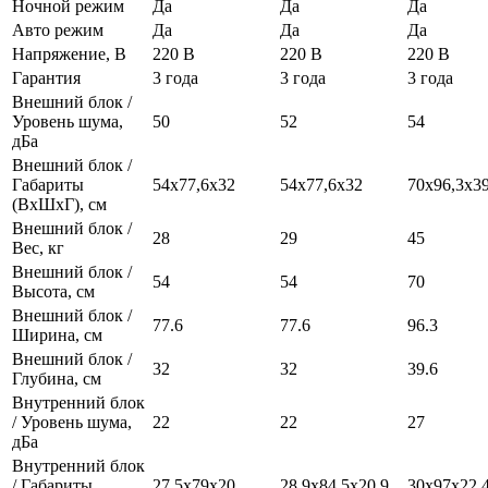
Ночной режим
Да
Да
Да
Авто режим
Да
Да
Да
Напряжение, В
220 В
220 В
220 В
Гарантия
3 года
3 года
3 года
Внешний блок /
Уровень шума,
50
52
54
дБа
Внешний блок /
Габариты
54х77,6х32
54х77,6х32
70х96,3х39
(ВхШхГ), см
Внешний блок /
28
29
45
Вес, кг
Внешний блок /
54
54
70
Высота, см
Внешний блок /
77.6
77.6
96.3
Ширина, см
Внешний блок /
32
32
39.6
Глубина, см
Внутренний блок
/ Уровень шума,
22
22
27
дБа
Внутренний блок
/ Габариты
27,5х79х20
28,9х84,5х20,9
30х97х22,