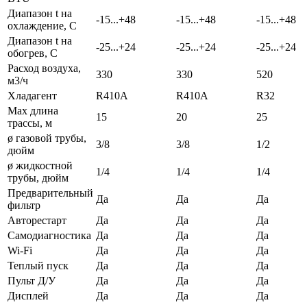
Диапазон t на
-15...+48
-15...+48
-15...+48
охлаждение, С
Диапазон t на
-25...+24
-25...+24
-25...+24
обогрев, С
Расход воздуха,
330
330
520
м3/ч
Хладагент
R410A
R410A
R32
Max длина
15
20
25
трассы, м
ø газовой трубы,
3/8
3/8
1/2
дюйм
ø жидкостной
1/4
1/4
1/4
трубы, дюйм
Предварительный
Да
Да
Да
фильтр
Авторестарт
Да
Да
Да
Самодиагностика
Да
Да
Да
Wi-Fi
Да
Да
Да
Теплый пуск
Да
Да
Да
Пульт Д/У
Да
Да
Да
Дисплей
Да
Да
Да