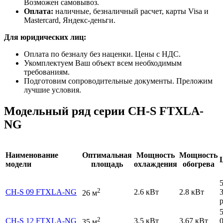
Возможен самовывоз.
Оплата:
наличные, безналичный расчет, карты Visa и
Mastercard, Яндекс-деньги.
Для юридических лиц:
Оплата по безналу без наценки. Цены с НДС.
Укомплектуем Ваш объект всем необходимым
требованиям.
Подготовим сопроводительные документы. Преложим
лучшие условия.
Модельный ряд серии CH-S FTXLA-
NG
Наименование
Оптимальная
Мощность
Мощность
модели
площадь
охлаждения
обогрева
2
CH-S 09 FTXLA-NG
2.6 кВт
2.8 кВт
26 м
р
2
CH-S 12 FTXLA-NG
3.5 кВт
3.67 кВт
35 м