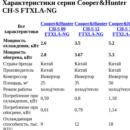
Характеристики серии Cooper&Hunter
CH-S FTXLA-NG
Cooper&Hunter
Cooper&Hunter
Cooper&H
Все
CH-S 09
CH-S 12
CH-S 
характеристики
FTXLA-NG
FTXLA-NG
FTXLA
Мощность
2.6
3.5
5.2
охлаждения, кВт
Мощность
2.8
3.67
5.3
обогрева, кВт
Страна бренда
Китай
Китай
Китай
Производитель
Китай
Китай
Китай
Компрессор
Инвертор
Инвертор
Инвертор
Площадь, м²
25
35
50
Режим работы
холод/тепло
холод/тепло
холод/теп
Потребление при
0,59
0,8
1,18
охлаждении, кВт
Потребление при
0,61
0,79
1,14
обогреве, кВт
Охлаждающая
способность, тыс.
9
12
18
BTU