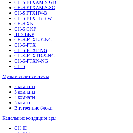
CH-S FTXAM-S-GD
CH-S FTXAM-S-SC
CH-S FTXHV-B
CH-S FTXTB-S-W
CH-S XN
CH-S GKP
-H-S BKP
CH-S-FTXL-E-NG
CH-S-FTX
CH-S-FTXF-NG
CH-S-FTXTB-S-NG
CH-S-FTXN-NG
CH-S
Мульти сплит системы
2 комнаты
3 комнаты
4 комнаты
5 комнат
Внутренние блоки
Канальные кондиционеры
CH-ID