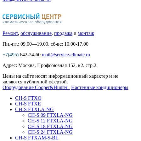
Ремонт
,
обслуживание
,
продажа
и
монтаж
Пн.-пт.: 09.00—19.00, сб-вс: 10.00-17.00
+7(495)
642-24-60
mail@service-climate.ru
Адрес: Москва, Профсоюзная 152, к2. стр.2
Цены на сайте носят информационный характер и не
являются публичной офертой.
Оборудование Cooper&Hunter
Настенные кондиционеры
CH-S FTXQ
CH-S FTXE
CH-S FTXLA-NG
CH-S 09 FTXLA-NG
CH-S 12 FTXLA-NG
CH-S 18 FTXLA-NG
CH-S 24 FTXLA-NG
CH-S FTXAM-S-BL