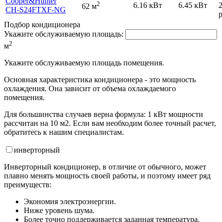
Cooper&Hunter
2
6.16 кВт
6.45 кВт
62 м
CH-S24FTXF-NG
р
Подбор кондиционера
Укажите обслуживаемую площадь:
2
м
Укажите обслуживаемую площадь помещения.
Основная характеристика кондиционера - это мощность
охлаждения. Она зависит от объема охлаждаемого
помещения.
Для большинства случаев верна формула: 1 кВт мощности
рассчитан на 10 м2. Если вам необходим более точный расчет,
обратитесь к нашим специалистам.
инвертор
ный
Инверторный кондиционер, в отличие от обычного, может
плавно менять мощность своей работы, и поэтому имеет ряд
преимуществ:
Экономия электроэнергии.
Ниже уровень шума.
Более точно поддерживается заданная температура.