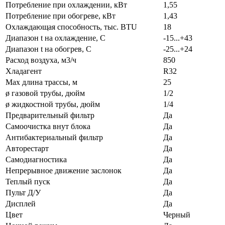
Потребление при охлаждении, кВт
1,55
Потребление при обогреве, кВт
1,43
Охлаждающая способность, тыс. BTU
18
Диапазон t на охлаждение, С
-15...+43
Диапазон t на обогрев, С
-25...+24
Расход воздуха, м3/ч
850
Хладагент
R32
Max длина трассы, м
25
ø газовой трубы, дюйм
1/2
ø жидкостной трубы, дюйм
1/4
Предварительный фильтр
Да
Самоочистка внут блока
Да
Антибактериальный фильтр
Да
Авторестарт
Да
Самодиагностика
Да
Непрерывное движение заслонок
Да
Теплый пуск
Да
Пульт Д/У
Да
Дисплей
Да
Цвет
Черный