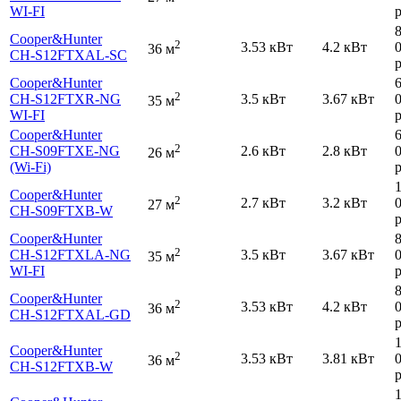
WI-FI
р
Cooper&Hunter
2
3.53 кВт
4.2 кВт
36 м
CH-S12FTXAL-SC
р
Cooper&Hunter
2
CH-S12FTXR-NG
3.5 кВт
3.67 кВт
35 м
WI-FI
р
Cooper&Hunter
2
CH-S09FTXE-NG
2.6 кВт
2.8 кВт
26 м
(Wi-Fi)
р
Cooper&Hunter
2
2.7 кВт
3.2 кВт
27 м
CH-S09FTXB-W
р
Cooper&Hunter
2
CH-S12FTXLA-NG
3.5 кВт
3.67 кВт
35 м
WI-FI
р
Cooper&Hunter
2
3.53 кВт
4.2 кВт
36 м
CH-S12FTXAL-GD
р
Cooper&Hunter
2
3.53 кВт
3.81 кВт
36 м
CH-S12FTXB-W
р