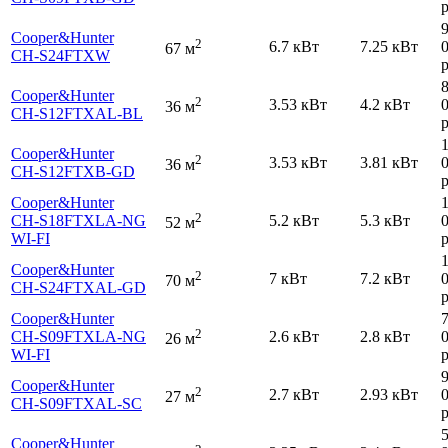
р
Cooper&Hunter
2
6.7 кВт
7.25 кВт
67 м
CH-S24FTXW
р
Cooper&Hunter
2
3.53 кВт
4.2 кВт
36 м
CH-S12FTXAL-BL
р
Cooper&Hunter
2
3.53 кВт
3.81 кВт
36 м
CH-S12FTXB-GD
р
Cooper&Hunter
2
CH-S18FTXLA-NG
5.2 кВт
5.3 кВт
52 м
WI-FI
р
Cooper&Hunter
2
7 кВт
7.2 кВт
70 м
CH-S24FTXAL-GD
р
Cooper&Hunter
2
CH-S09FTXLA-NG
2.6 кВт
2.8 кВт
26 м
WI-FI
р
Cooper&Hunter
2
2.7 кВт
2.93 кВт
27 м
CH-S09FTXAL-SC
р
Cooper&Hunter