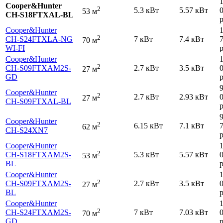
Cooper&Hunter
2
5.3 кВт
5.57 кВт
53 м
CH-S18FTXAL-BL
р
Cooper&Hunter
2
CH-S24FTXLA-NG
7 кВт
7.4 кВт
70 м
WI-FI
р
Cooper&Hunter
2
CH-S09FTXAM2S-
2.7 кВт
3.5 кВт
27 м
GD
р
Cooper&Hunter
2
2.7 кВт
2.93 кВт
27 м
CH-S09FTXAL-BL
р
Cooper&Hunter
2
6.15 кВт
7.1 кВт
62 м
CH-S24XN7
р
Cooper&Hunter
2
CH-S18FTXAM2S-
5.3 кВт
5.57 кВт
53 м
BL
р
Cooper&Hunter
2
CH-S09FTXAM2S-
2.7 кВт
3.5 кВт
27 м
BL
р
Cooper&Hunter
2
CH-S24FTXAM2S-
7 кВт
7.03 кВт
70 м
GD
р