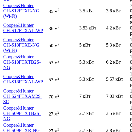
Cooper&Hunter
2
CH-S12FTXE-NG
3.5 кВт
3.6 кВт
35 м
(Wi-Fi)
р
Cooper&Hunter
2
3.53 кВт
4.2 кВт
36 м
CH-S12FTXAL-WP
р
Cooper&Hunter
2
CH-S18FTXE-NG
5 кВт
5.3 кВт
50 м
(Wi-Fi)
р
Cooper&Hunter
2
CH-S18FTXTB2S-
5.3 кВт
6.2 кВт
53 м
NG
р
Cooper&Hunter
2
5.3 кВт
5.57 кВт
53 м
CH-S18FTXAL-WP
р
Cooper&Hunter
2
CH-S24FTXAM2S-
7 кВт
7.03 кВт
70 м
SC
р
Cooper&Hunter
2
CH-S09FTXTB2S-
2.7 кВт
3.5 кВт
27 м
NG
р
Cooper&Hunter
2
CH-S09FTXR-NG
2.7 кВт
2.8 кВт
27 м