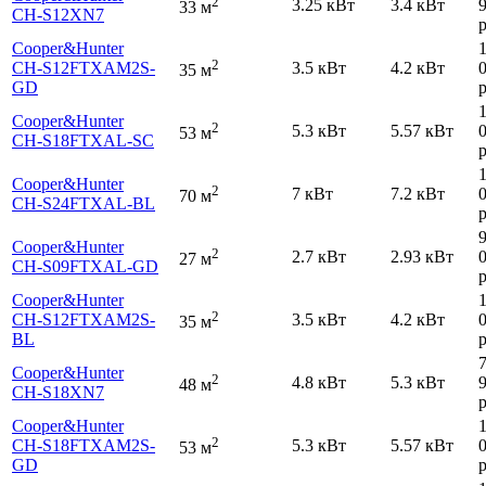
2
3.25 кВт
3.4 кВт
33 м
CH-S12XN7
р
Cooper&Hunter
2
CH-S12FTXAM2S-
3.5 кВт
4.2 кВт
35 м
GD
р
Cooper&Hunter
2
5.3 кВт
5.57 кВт
53 м
CH-S18FTXAL-SC
р
Cooper&Hunter
2
7 кВт
7.2 кВт
70 м
CH-S24FTXAL-BL
р
Cooper&Hunter
2
2.7 кВт
2.93 кВт
27 м
CH-S09FTXAL-GD
р
Cooper&Hunter
2
CH-S12FTXAM2S-
3.5 кВт
4.2 кВт
35 м
BL
р
Cooper&Hunter
2
4.8 кВт
5.3 кВт
48 м
CH-S18XN7
р
Cooper&Hunter
2
CH-S18FTXAM2S-
5.3 кВт
5.57 кВт
53 м
GD
р