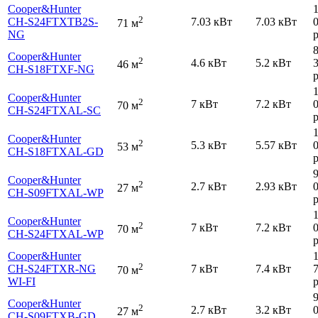
Cooper&Hunter
2
CH-S24FTXTB2S-
7.03 кВт
7.03 кВт
71 м
NG
р
Cooper&Hunter
2
4.6 кВт
5.2 кВт
46 м
CH-S18FTXF-NG
р
Cooper&Hunter
2
7 кВт
7.2 кВт
70 м
CH-S24FTXAL-SC
р
Cooper&Hunter
2
5.3 кВт
5.57 кВт
53 м
CH-S18FTXAL-GD
р
Cooper&Hunter
2
2.7 кВт
2.93 кВт
27 м
CH-S09FTXAL-WP
р
Cooper&Hunter
2
7 кВт
7.2 кВт
70 м
CH-S24FTXAL-WP
р
Cooper&Hunter
2
CH-S24FTXR-NG
7 кВт
7.4 кВт
70 м
WI-FI
р
Cooper&Hunter
2
2.7 кВт
3.2 кВт
27 м
CH-S09FTXB-GD