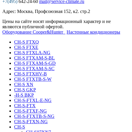
+7(495)
642-24-60
mail@service-climate.ru
Адрес: Москва, Профсоюзная 152, к2. стр.2
Цены на сайте носят информационный характер и не
являются публичной офертой.
Оборудование Cooper&Hunter
Настенные кондиционеры
CH-S FTXQ
CH-S FTXE
CH-S FTXLA-NG
CH-S FTXAM-S-BL
CH-S FTXAM-S-GD
CH-S FTXAM-S-SC
CH-S FTXHV-B
CH-S FTXTB-S-W
CH-S XN
CH-S GKP
-H-S BKP
CH-S-FTXL-E-NG
CH-S-FTX
CH-S-FTXF-NG
CH-S-FTXTB-S-NG
CH-S-FTXN-NG
CH-S