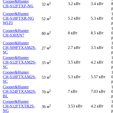
Cooper&Hunter
2
3.2 кВт
3.4 кВт
32 м
CH-S12FTXF-NG
р
Cooper&Hunter
2
CH-S18FTXR-NG
5.2 кВт
5.3 кВт
52 м
WI-FI
р
Cooper&Hunter
2
8 кВт
8.5 кВт
80 м
CH-S30XN7
р
Cooper&Hunter
2
CH-S09FTXAM2S-
2.7 кВт
3.5 кВт
27 м
SC
р
Cooper&Hunter
2
CH-S12FTXAM2S-
3.5 кВт
4.2 кВт
35 м
SC
р
Cooper&Hunter
2
CH-S18FTXAM2S-
5.3 кВт
5.57 кВт
53 м
SC
р
Cooper&Hunter
2
CH-S24FTXAM2S-
7 кВт
7.03 кВт
70 м
BL
р
Cooper&Hunter
2
CH-S12FTXTB2S-
3.53 кВт
4.2 кВт
36 м
NG
р