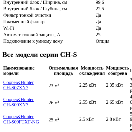
Внутренний блок / Ширина, см
99,6
Внутренний блок / Глубина, см
22,5
Фильтр тонкой очистки
Да
Плазменный фильтр
Да
Wi-Fi
Да
Автомат токовой защиты, А
25
Подключение к умному дому
Опция
Все модели серии CH-S
Наименование
Оптимальная
Мощность
Мощность
модели
площадь
охлаждения
обогрева
Cooper&Hunter
2
2.25 кВт
2.35 кВт
23 м
CH-S07XN7
р
Cooper&Hunter
2
2.55 кВт
2.65 кВт
26 м
CH-S09XN7
р
Cooper&Hunter
2
2.5 кВт
2.8 кВт
25 м
CH-S09FTXF-NG
р