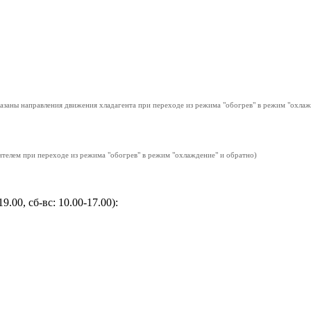
азаны направления движения хладагента при переходе из режима "обогрев" в режим "охлаж
телем при переходе из режима "обогрев" в режим "охлаждение" и обратно)
9.00, сб-вс: 10.00-17.00):