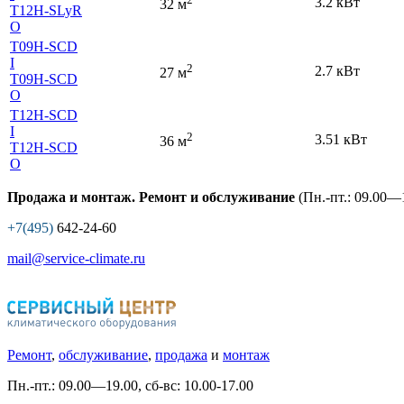
3.2 кВт
32 м
T12H-SLyR
O
T09H-SCD
I
2
2.7 кВт
27 м
T09H-SCD
O
T12H-SCD
I
2
3.51 кВт
36 м
T12H-SCD
O
Продажа и монтаж. Ремонт и обслуживание
(Пн.-пт.: 09.00—1
+7(495)
642-24-60
mail@service-climate.ru
Ремонт
,
обслуживание
,
продажа
и
монтаж
Пн.-пт.: 09.00—19.00, сб-вс: 10.00-17.00