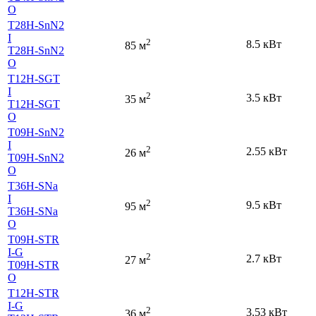
O
T28H-SnN2
I
2
8.5 кВт
85 м
T28H-SnN2
O
T12H-SGT
I
2
3.5 кВт
35 м
T12H-SGT
O
T09H-SnN2
I
2
2.55 кВт
26 м
T09H-SnN2
O
T36H-SNa
I
2
9.5 кВт
95 м
T36H-SNa
O
T09H-STR
I-G
2
2.7 кВт
27 м
T09H-STR
O
T12H-STR
I-G
2
3.53 кВт
36 м