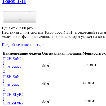
Tosot T-H
Цена от
29 900
руб.
Настенная сплит-система Tosot (Тосот) T-H - прекрасный вар
модели есть функция самодиагностики, которая укажет на возм
Подробное описание серии ...
Наименование модели
Оптимальная площадь
Мощность ох
T12H-SnN2
I
2
3.25 кВт
33 м
T12H-SnN2
O
T18H-SnN
I
2
4.8 кВт
48 м
T18H-SnN
O
T12H-SLyR2
I
2
3.5 кВт
35 м
T12H-SLyR2