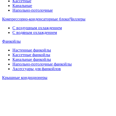
Кассетные
Канальные
Напольно-потолочные
Компрессорно-конденсаторные блоки
Чиллеры
С воздушным охлаждением
С водяным охлаждением
Фанкойлы
Настенные фанкойлы
Кассетные фанкойлы
Канальные фанкойлы
Напольно-потолочные фанкойлы
Аксессуары для фанкойлов
Крышные кондиционеры