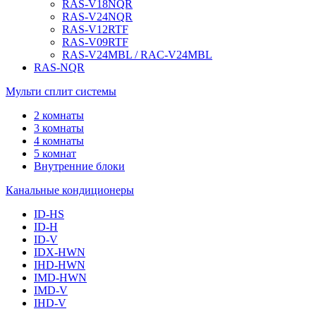
RAS-V18NQR
RAS-V24NQR
RAS-V12RTF
RAS-V09RTF
RAS-V24MBL / RAC-V24MBL
RAS-NQR
Мульти сплит системы
2 комнаты
3 комнаты
4 комнаты
5 комнат
Внутренние блоки
Канальные кондиционеры
ID-HS
ID-H
ID-V
IDX-HWN
IHD-HWN
IMD-HWN
IMD-V
IHD-V