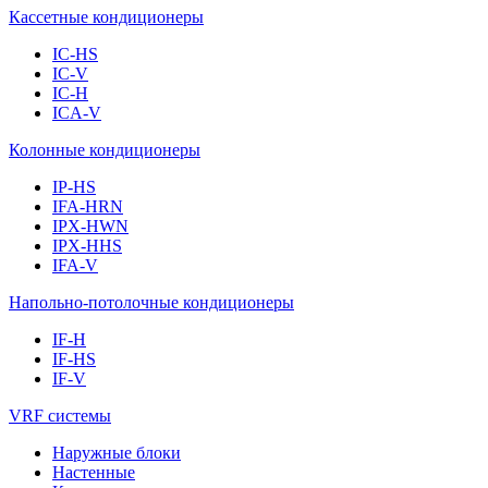
Кассетные кондиционеры
IC-HS
IC-V
IC-H
ICA-V
Колонные кондиционеры
IP-HS
IFA-HRN
IPX-HWN
IPX-HHS
IFA-V
Напольно-потолочные кондиционеры
IF-H
IF-HS
IF-V
VRF системы
Наружные блоки
Настенные