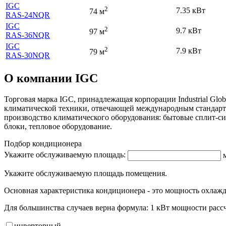
IGC
2
7.35 кВт
74 м
RAS-24NQR
IGC
2
9.7 кВт
97 м
RAS-36NQR
IGC
2
7.9 кВт
79 м
RAS-30NQR
О компании IGC
Торговая марка IGC, принадлежащая корпорации Industrial Glob
климатической техники, отвечающей международным стандарта
производство климатического оборудования: бытовые сплит-
блоки, тепловое оборудование.
Подбор кондиционера
Укажите обслуживаемую площадь:
Укажите обслуживаемую площадь помещения.
Основная характеристика кондиционера - это мощность охлажд
Для большинства случаев верна формула: 1 кВт мощности рассч
инвертор
ный