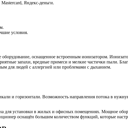
 Mastercard, Яндекс-деньги.
м.
чшие условия.
е оборудование, оснащенное встроенным ионизатором. Ионизато
приятные запахи, вредные примеси и мелкие частички пыли. Бла
жным для людей с аллергией или проблемами с дыханием.
икали и горизонтали. Возможность направления потока в нужн
а для установки в жилых и офисных помещениях. Мощное обор
ндиционер оснащён большим количеством функций, которые наст