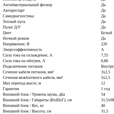
Антибактериальный фильтр
Да
Авторестарт
Да
Самодиагностика
Да
Теплый пуск
Да
Пульт Д/У
Да
Цвет
Белый
Ночной режим
Да
Напряжение, В
220
Энергоэффективность
A
Сила тока на охлаждение, А
7,55
Сила тока на обогрев, А
6,86
Подключение питания
Внутре
Сечение кабеля питания, мм²
3x2,5
Сечения межблочного кабеля, мм²
5x2,5
Max перепад высот, м
12
Гарантия
1 год
Внешний блок / Уровень шума, дБа
54
Внешний блок / Габариты (ВхШхГ), см
31,5x98
Внешний блок / Вес, кг
40
Внешний блок / Высота, см
31,5