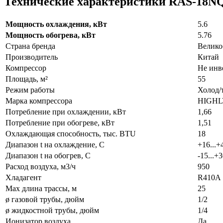
Технические характеристики RAS-18N
Мощность охлаждения, кВт
5.6
Мощность обогрева, кВт
5.76
Страна бренда
Велико
Производитель
Китай
Компрессор
Не инв
Площадь, м²
55
Режим работы
Холод/
Марка компрессора
HIGHL
Потребление при охлаждении, кВт
1,66
Потребление при обогреве, кВт
1,51
Охлаждающая способность, тыс. BTU
18
Диапазон t на охлаждение, С
+16...+
Диапазон t на обогрев, С
-15...+
Расход воздуха, м3/ч
950
Хладагент
R410A
Max длина трассы, м
25
ø газовой трубы, дюйм
1/2
ø жидкостной трубы, дюйм
1/4
Ионизатор воздуха
Да