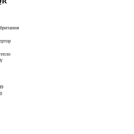
QR
британия
ертор
тепло
Y
49
30