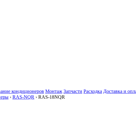
ание кондиционеров
Монтаж
Запчасти
Расходка
Доставка и опл
неры
›
RAS-NQR
› RAS-18NQR