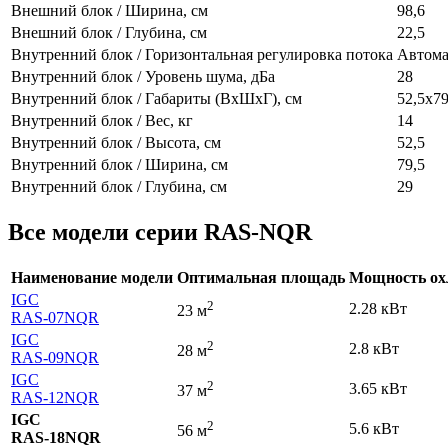
Внешний блок / Ширина, см
98,6
Внешний блок / Глубина, см
22,5
Внутренний блок / Горизонтальная регулировка потока
Автома
Внутренний блок / Уровень шума, дБа
28
Внутренний блок / Габариты (ВхШхГ), см
52,5x7
Внутренний блок / Вес, кг
14
Внутренний блок / Высота, см
52,5
Внутренний блок / Ширина, см
79,5
Внутренний блок / Глубина, см
29
Все модели серии RAS-NQR
Наименование модели
Оптимальная площадь
Мощность ох
IGC
2
2.28 кВт
23 м
RAS-07NQR
IGC
2
2.8 кВт
28 м
RAS-09NQR
IGC
2
3.65 кВт
37 м
RAS-12NQR
IGC
2
5.6 кВт
56 м
RAS-18NQR