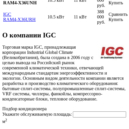
10.5 кВт
11 кВт
000
RAM4-X36UNH
Купить
руб.
388
IGC
Сравнить
10.5 кВт
11 кВт
000
RAM4-X36URH
Купить
руб.
О компании IGC
Торговая марка IGC, принадлежащая
корпорации Industrial Global Climate
(Великобритания), была создана в 2006 году с
целью вывода на Российский рынок
современной климатической техники, отвечающей
международным стандартам энергоэффективности и
экологии. Основным видом деятельности компании является
разработка и производство климатического оборудования:
бытовые сплит-системы, полупромышленные сплит-системы,
VRF системы, чиллеры, фанкойлы, компрессорно-
конденсаторные блоки, тепловое оборудование.
Подбор кондиционера
Укажите обслуживаемую площадь:
2
м