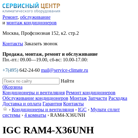
Ремонт
,
обслуживание
и
монтаж кондиционеров
Москва, Профсоюзная 152, к2. стр.2
Контакты
Заказать звонок
Продажа, монтаж, ремонт и обслуживание
Пн.-пт.: 09.00—19.00, сб-вс: 10.00-17.00:
+7(495)
642-24-60
mail@service-climate.ru
Найти
0
Корзина
Кондиционеры и вентиляция
Ремонт кондиционеров
Обслуживание кондиционеров
Монтаж
Запчасти
Расходка
Доставка и оплата
Гарантия
Контакты
›
Кондиционеры и вентиляция
›
IGC
›
Мульти сплит
системы
›
4 комнаты
› RAM4-X36UNH
IGC RAM4-X36UNH