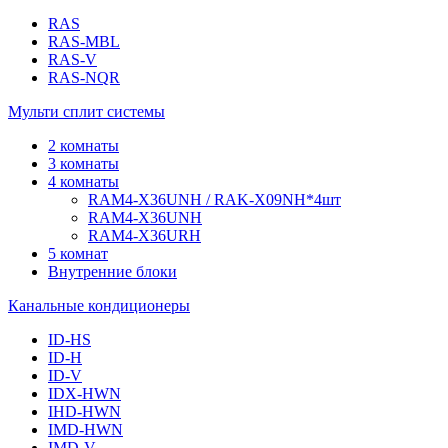
RAS
RAS-MBL
RAS-V
RAS-NQR
Мульти сплит системы
2 комнаты
3 комнаты
4 комнаты
RAM4-X36UNH / RAK-X09NH*4шт
RAM4-X36UNH
RAM4-X36URH
5 комнат
Внутренние блоки
Канальные кондиционеры
ID-HS
ID-H
ID-V
IDX-HWN
IHD-HWN
IMD-HWN
IMD-V