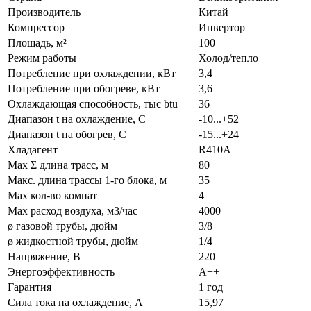
Производитель
Китай
Компрессор
Инвертор
Площадь, м²
100
Режим работы
Холод/тепло
Потребление при охлаждении, кВт
3,4
Потребление при обогреве, кВт
3,6
Охлаждающая способность, тыс btu
36
Диапазон t на охлаждение, С
-10...+52
Диапазон t на обогрев, С
-15...+24
Хладагент
R410A
Max Σ длина трасс, м
80
Макс. длина трассы 1-го блока, м
35
Max кол-во комнат
4
Max расход воздуха, м3/час
4000
ø газовой трубы, дюйм
3/8
ø жидкостной трубы, дюйм
1/4
Напряжение, В
220
Энергоэффективность
A++
Гарантия
1 год
Сила тока на охлаждение, А
15,97