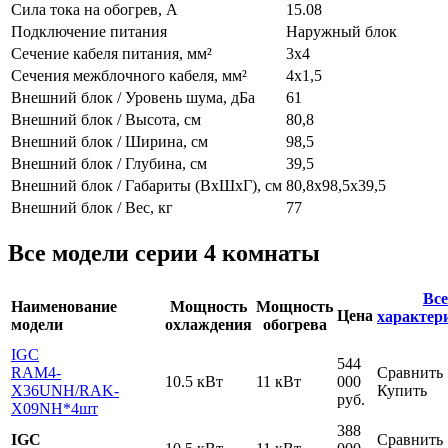
Сила тока на обогрев, А
15.08
Подключение питания
Наружный блок
Сечение кабеля питания, мм²
3х4
Сечения межблочного кабеля, мм²
4х1,5
Внешний блок / Уровень шума, дБа
61
Внешний блок / Высота, см
80,8
Внешний блок / Ширина, см
98,5
Внешний блок / Глубина, см
39,5
Внешний блок / Габариты (ВхШхГ), см
80,8х98,5х39,5
Внешний блок / Вес, кг
77
Все модели серии 4 комнаты
Все
Наименование
Мощность
Мощность
Цена
характер
модели
охлаждения
обогрева
IGC
544
RAM4-
Сравнить
10.5 кВт
11 кВт
000
X36UNH
/RAK-
Купить
руб.
X09NH*4шт
388
IGC
Сравнить