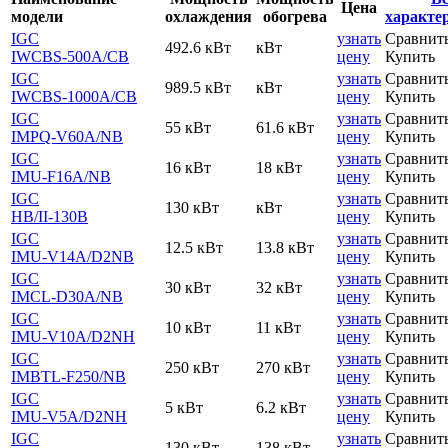
Цена
модели
охлаждения
обогрева
характе
IGC
узнать
Сравнит
492.6 кВт
кВт
IWCBS-500A
/CB
цену
Купить
IGC
узнать
Сравнит
989.5 кВт
кВт
IWCBS-1000A
/CB
цену
Купить
IGC
узнать
Сравнит
55 кВт
61.6 кВт
IMPQ-V60A
/NB
цену
Купить
IGC
узнать
Сравнит
16 кВт
18 кВт
IMU-F16A
/NB
цену
Купить
IGC
узнать
Сравнит
130 кВт
кВт
HB
/II-130B
цену
Купить
IGC
узнать
Сравнит
12.5 кВт
13.8 кВт
IMU-V14A
/D2NB
цену
Купить
IGC
узнать
Сравнит
30 кВт
32 кВт
IMCL-D30A
/NB
цену
Купить
IGC
узнать
Сравнит
10 кВт
11 кВт
IMU-V10A
/D2NH
цену
Купить
IGC
узнать
Сравнит
250 кВт
270 кВт
IMBTL-F250
/NB
цену
Купить
IGC
узнать
Сравнит
5 кВт
6.2 кВт
IMU-V5A
/D2NH
цену
Купить
IGC
узнать
Сравнит
130 кВт
138 кВт