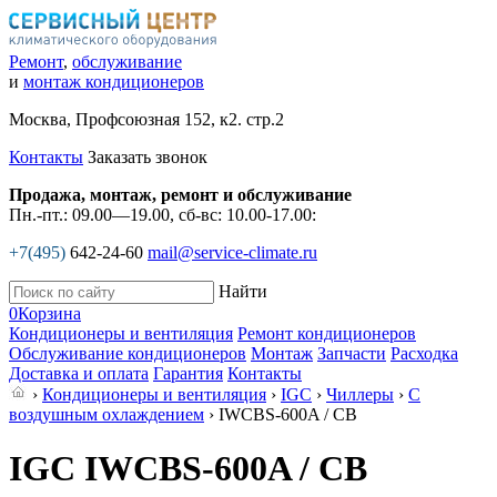
Ремонт
,
обслуживание
и
монтаж кондиционеров
Москва, Профсоюзная 152, к2. стр.2
Контакты
Заказать звонок
Продажа, монтаж, ремонт и обслуживание
Пн.-пт.: 09.00—19.00, сб-вс: 10.00-17.00:
+7(495)
642-24-60
mail@service-climate.ru
Найти
0
Корзина
Кондиционеры и вентиляция
Ремонт кондиционеров
Обслуживание кондиционеров
Монтаж
Запчасти
Расходка
Доставка и оплата
Гарантия
Контакты
›
Кондиционеры и вентиляция
›
IGC
›
Чиллеры
›
С
воздушным охлаждением
› IWCBS-600A / CB
IGC IWCBS-600A / CB