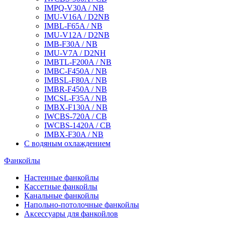
IMPQ-V30A / NB
IMU-V16A / D2NB
IMBL-F65A / NB
IMU-V12A / D2NB
IMB-F30A / NB
IMU-V7A / D2NH
IMBTL-F200A / NB
IMBC-F450A / NB
IMBSL-F80A / NB
IMBR-F450A / NB
IMCSL-F35A / NB
IMBX-F130A / NB
IWCBS-720A / CB
IWCBS-1420A / CB
IMBX-F30A / NB
С водяным охлаждением
Фанкойлы
Настенные фанкойлы
Кассетные фанкойлы
Канальные фанкойлы
Напольно-потолочные фанкойлы
Аксессуары для фанкойлов