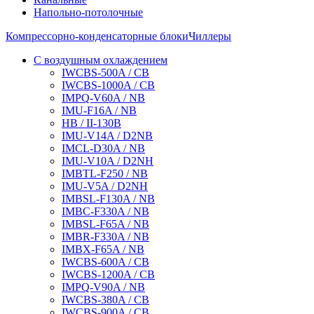
Напольно-потолочные
Компрессорно-конденсаторные блоки
Чиллеры
С воздушным охлаждением
IWCBS-500A / CB
IWCBS-1000A / CB
IMPQ-V60A / NB
IMU-F16A / NB
HB / II-130B
IMU-V14A / D2NB
IMCL-D30A / NB
IMU-V10A / D2NH
IMBTL-F250 / NB
IMU-V5A / D2NH
IMBSL-F130A / NB
IMBC-F330A / NB
IMBSL-F65A / NB
IMBR-F330A / NB
IMBX-F65A / NB
IWCBS-600A / CB
IWCBS-1200A / CB
IMPQ-V90A / NB
IWCBS-380A / CB
IWCBS-900A / CB