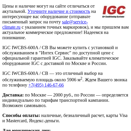
Цены и наличие могут на сайте отличаться от
акутальной.
Уточните наличие и стоимость
на
интересующее вас оборудование (отправьте
письменный запрос на почту
sale@service-
climate.ru
с указанием точных маркировок), и мы пришлем вам
актуальное коммерческое предложение! Надеемся на
понимание.
IGC IWCBS-600A / CB Вы можете купить с установкой и
обслуживанием в "Интех Сервис" по доступной цене с
официальной гарантией IGC. Заказывайте климатическое
оборудование IGC с доставкой по Москве и России.
IGC IWCBS-600A / CB — это отличный выбор на
2
обслуживаемую площадь около 5906 м
. Ждем Вашего звонка
по телефону
+7(495) 146-67-66
Доставка:
по Москве — 2000 руб., по России — определяется
индивидуально по тарифам транспортной кампании.
Возможен самовывоз.
Способы оплаты:
наличные, безналичный расчет, карты Visa
и Mastercard, Яндекс-деньги.
Для юридических лиц: