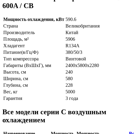
600A / CB
Мощность охлаждения, кВт
590.6
Страна
Великобритания
Производитель
Китай
Площадь, м²
5906
Хладагент
R134A
Питание(в/Гц/Ф)
380/50/3
Тип компрессора
Винтовой
Габариты (ВxШxГ), мм
2400х5800х2280
Высота, см
240
Ширина, см
580
Глубина, см
228
Вес, кг
5000
Гарантия
3 года
Все модели серии С воздушным
охлаждением
Наименование
Мощность
Мощность
Вс