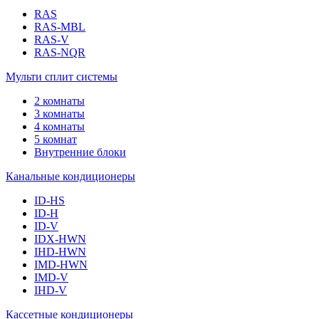
RAS
RAS-MBL
RAS-V
RAS-NQR
Мульти сплит системы
2 комнаты
3 комнаты
4 комнаты
5 комнат
Внутренние блоки
Канальные кондиционеры
ID-HS
ID-H
ID-V
IDX-HWN
IHD-HWN
IMD-HWN
IMD-V
IHD-V
Кассетные кондиционеры