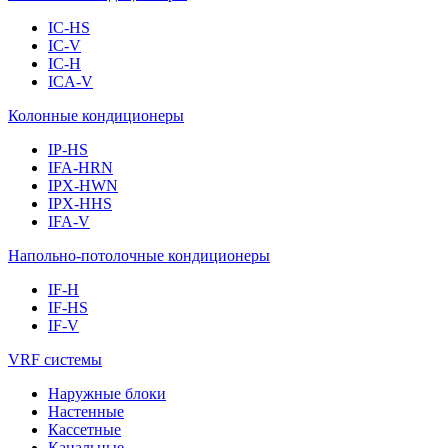
IC-HS
IC-V
IC-H
ICA-V
Колонные кондиционеры
IP-HS
IFA-HRN
IPX-HWN
IPX-HHS
IFA-V
Напольно-потолочные кондиционеры
IF-H
IF-HS
IF-V
VRF системы
Наружные блоки
Настенные
Кассетные
Канальные