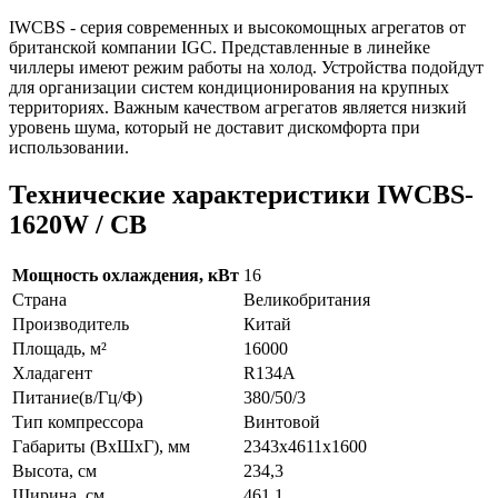
IWCBS - серия современных и высокомощных агрегатов от
британской компании IGC. Представленные в линейке
чиллеры имеют режим работы на холод. Устройства подойдут
для организации систем кондиционирования на крупных
территориях. Важным качеством агрегатов является низкий
уровень шума, который не доставит дискомфорта при
использовании.
Технические характеристики IWCBS-
1620W / CB
Мощность охлаждения, кВт
16
Страна
Великобритания
Производитель
Китай
Площадь, м²
16000
Хладагент
R134A
Питание(в/Гц/Ф)
380/50/3
Тип компрессора
Винтовой
Габариты (ВxШxГ), мм
2343x4611x1600
Высота, см
234,3
Ширина, см
461.1