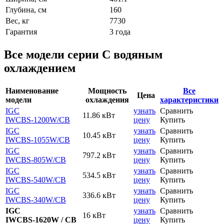
Глубина, см
160
Вес, кг
7730
Гарантия
3 года
Все модели серии С водяным
охлаждением
Наименование
Мощность
Все
Цена
модели
охлаждения
характеристики
IGC
узнать
Сравнить
11.86 кВт
IWCBS-1200W
/CB
цену
Купить
IGC
узнать
Сравнить
10.45 кВт
IWCBS-1055W
/CB
цену
Купить
IGC
узнать
Сравнить
797.2 кВт
IWCBS-805W
/CB
цену
Купить
IGC
узнать
Сравнить
534.5 кВт
IWCBS-540W
/CB
цену
Купить
IGC
узнать
Сравнить
336.6 кВт
IWCBS-340W
/CB
цену
Купить
IGC
узнать
Сравнить
16 кВт
IWCBS-1620W / CB
цену
Купить