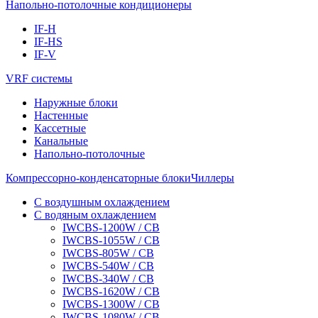
Напольно-потолочные кондиционеры
IF-H
IF-HS
IF-V
VRF системы
Наружные блоки
Настенные
Кассетные
Канальные
Напольно-потолочные
Компрессорно-конденсаторные блоки
Чиллеры
С воздушным охлаждением
С водяным охлаждением
IWCBS-1200W / CB
IWCBS-1055W / CB
IWCBS-805W / CB
IWCBS-540W / CB
IWCBS-340W / CB
IWCBS-1620W / CB
IWCBS-1300W / CB
IWCBS-1080W / CB