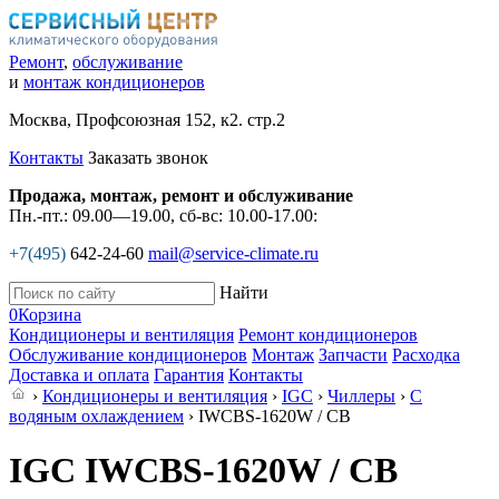
Ремонт
,
обслуживание
и
монтаж кондиционеров
Москва, Профсоюзная 152, к2. стр.2
Контакты
Заказать звонок
Продажа, монтаж, ремонт и обслуживание
Пн.-пт.: 09.00—19.00, сб-вс: 10.00-17.00:
+7(495)
642-24-60
mail@service-climate.ru
Найти
0
Корзина
Кондиционеры и вентиляция
Ремонт кондиционеров
Обслуживание кондиционеров
Монтаж
Запчасти
Расходка
Доставка и оплата
Гарантия
Контакты
›
Кондиционеры и вентиляция
›
IGC
›
Чиллеры
›
С
водяным охлаждением
› IWCBS-1620W / CB
IGC IWCBS-1620W / CB