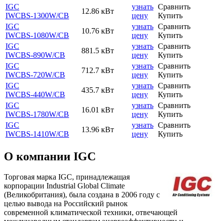
IGC
узнать
Сравнить
12.86 кВт
IWCBS-1300W
/CB
цену
Купить
IGC
узнать
Сравнить
10.76 кВт
IWCBS-1080W
/CB
цену
Купить
IGC
узнать
Сравнить
881.5 кВт
IWCBS-890W
/CB
цену
Купить
IGC
узнать
Сравнить
712.7 кВт
IWCBS-720W
/CB
цену
Купить
IGC
узнать
Сравнить
435.7 кВт
IWCBS-440W
/CB
цену
Купить
IGC
узнать
Сравнить
16.01 кВт
IWCBS-1780W
/CB
цену
Купить
IGC
узнать
Сравнить
13.96 кВт
IWCBS-1410W
/CB
цену
Купить
О компании IGC
Торговая марка IGC, принадлежащая
корпорации Industrial Global Climate
(Великобритания), была создана в 2006 году с
целью вывода на Российский рынок
современной климатической техники, отвечающей