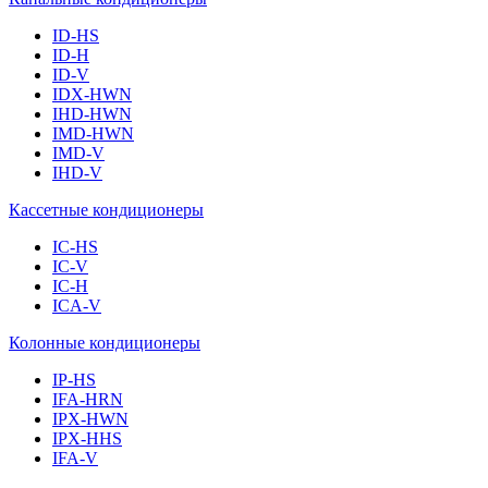
ID-HS
ID-H
ID-V
IDX-HWN
IHD-HWN
IMD-HWN
IMD-V
IHD-V
Кассетные кондиционеры
IC-HS
IC-V
IC-H
ICA-V
Колонные кондиционеры
IP-HS
IFA-HRN
IPX-HWN
IPX-HHS
IFA-V