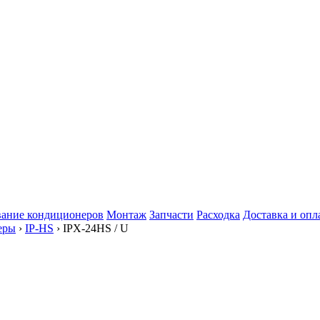
ание кондиционеров
Монтаж
Запчасти
Расходка
Доставка и опл
еры
›
IP-HS
› IPХ-24HS / U