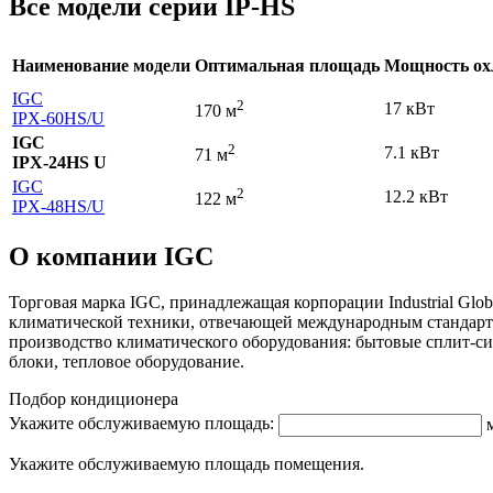
Все модели серии IP-HS
Наименование модели
Оптимальная площадь
Мощность ох
IGC
2
17 кВт
170 м
IPХ-60HS
/U
IGC
2
7.1 кВт
71 м
IPХ-24HS U
IGC
2
12.2 кВт
122 м
IPХ-48HS
/U
О компании IGC
Торговая марка IGC, принадлежащая корпорации Industrial Glob
климатической техники, отвечающей международным стандарта
производство климатического оборудования: бытовые сплит-
блоки, тепловое оборудование.
Подбор кондиционера
Укажите обслуживаемую площадь:
Укажите обслуживаемую площадь помещения.