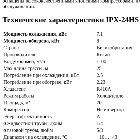
оснащены высококачественными японскими компрессорами, им
обслуживании.
Технические характеристики IPХ-24HS 
Мощность охлаждения, кВт
7.1
Мощность обогрева, кВт
8
Страна
Великобритания
Производитель
Китай
Воздухообмен, м³/ч
1100
Max длина трассы, м
25
Потребление при охлаждении, кВт
2.5
Потребление при обогреве, кВт
2.23
Хладагент
R410A
Режим работы
Холод/тепло
Площадь, м²
70
Компрессор
Не инвертор
Энергоэффективность
A
ø жидкостной трубы, дюйм
1/4
ø газовой трубы, дюйм
5/8
Диапазон t на охлаждение, °С
+10…+43