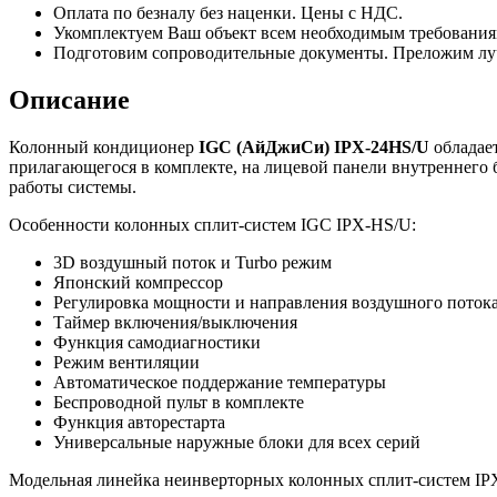
Оплата по безналу без наценки. Цены с НДС.
Укомплектуем Ваш объект всем необходимым требования
Подготовим сопроводительные документы. Преложим лу
Описание
Колонный кондиционер
IGC (АйДжиСи) IPХ-24HS/U
обладае
прилагающегося в комплекте, на лицевой панели внутреннего 
работы системы.
Особенности колонных сплит-систем IGC IPХ-HS/U:
3D воздушный поток и Turbo режим
Японский компрессор
Регулировка мощности и направления воздушного поток
Таймер включения/выключения
Функция самодиагностики
Режим вентиляции
Автоматическое поддержание температуры
Беспроводной пульт в комплекте
Функция авторестарта
Универсальные наружные блоки для всех серий
Модельная линейка неинверторных колонных сплит-систем IP