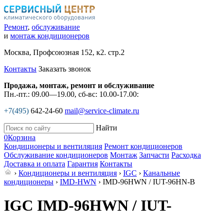
Ремонт
,
обслуживание
и
монтаж кондиционеров
Москва, Профсоюзная 152, к2. стр.2
Контакты
Заказать звонок
Продажа, монтаж, ремонт и обслуживание
Пн.-пт.: 09.00—19.00, сб-вс: 10.00-17.00:
+7(495)
642-24-60
mail@service-climate.ru
Найти
0
Корзина
Кондиционеры и вентиляция
Ремонт кондиционеров
Обслуживание кондиционеров
Монтаж
Запчасти
Расходка
Доставка и оплата
Гарантия
Контакты
›
Кондиционеры и вентиляция
›
IGC
›
Канальные
кондиционеры
›
IMD-HWN
› IMD-96HWN / IUT-96HN-B
IGC IMD-96HWN / IUT-