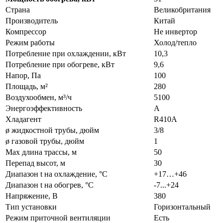
Страна
Великобритания
Производитель
Китай
Компрессор
Не инвертор
Режим работы
Холод/тепло
Потребление при охлаждении, кВт
10,3
Потребление при обогреве, кВт
9,6
Напор, Па
100
Площадь, м²
280
Воздухообмен, м³/ч
5100
Энергоэффективность
A
Хладагент
R410A
ø жидкостной трубы, дюйм
3/8
ø газовой трубы, дюйм
1
Max длина трассы, м
50
Перепад высот, м
30
Диапазон t на охлаждение, °С
+17…+46
Диапазон t на обогрев, °С
-7...+24
Напряжение, В
380
Тип установки
Горизонтальный
Режим приточной вентиляции
Есть