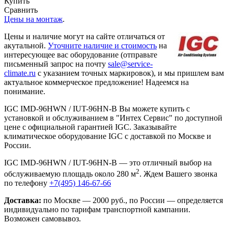
Купить
Сравнить
Цены на монтаж
.
Цены и наличие могут на сайте отличаться от
акутальной.
Уточните наличие и стоимость
на
интересующее вас оборудование (отправьте
письменный запрос на почту
sale@service-
climate.ru
с указанием точных маркировок), и мы пришлем вам
актуальное коммерческое предложение! Надеемся на
понимание.
IGC IMD-96HWN / IUT-96HN-B Вы можете купить с
установкой и обслуживанием в "Интех Сервис" по доступной
цене с официальной гарантией IGC. Заказывайте
климатическое оборудование IGC с доставкой по Москве и
России.
IGC IMD-96HWN / IUT-96HN-B — это отличный выбор на
2
обслуживаемую площадь около 280 м
. Ждем Вашего звонка
по телефону
+7(495) 146-67-66
Доставка:
по Москве — 2000 руб., по России — определяется
индивидуально по тарифам транспортной кампании.
Возможен самовывоз.