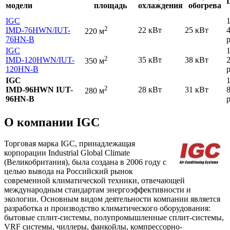
модели
площадь
охлаждения
обогрева
IGC
2
IMD-76HWN
/IUT-
22 кВт
25 кВт
220 м
76HN-B
р
IGC
2
IMD-120HWN
/IUT-
35 кВт
38 кВт
350 м
120HN-B
р
IGC
2
IMD-96HWN IUT-
28 кВт
31 кВт
280 м
96HN-B
р
О компании IGC
Торговая марка IGC, принадлежащая
корпорации Industrial Global Climate
(Великобритания), была создана в 2006 году с
целью вывода на Российский рынок
современной климатической техники, отвечающей
международным стандартам энергоэффективности и
экологии. Основным видом деятельности компании является
разработка и производство климатического оборудования:
бытовые сплит-системы, полупромышленные сплит-системы,
VRF системы, чиллеры, фанкойлы, компрессорно-