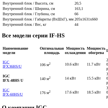
Внутренний блок / Высота, см
20,5
Внутренний блок / Ширина, см
163,1
Внутренний блок / Глубина, см
66
Внутренний блок / Габариты (ВхШхГ), мм
205х1631х660
Внутренний блок / Вес, кг
44
Все модели серии IF-HS
Наименование
Оптимальная
Мощность
Мощность
модели
площадь
охлаждения
обогрева
IGC
2
10.6 кВт
11.7 кВт
106 м
IFХ36HS
/U
р
IGC
2
14 кВт
15.5 кВт
140 м
IFХ-48HS U
р
IGC
2
17.6 кВт
18.5 кВт
176 м
IFХ-60HS
/U
р
О компании IGC