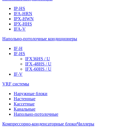
IP-HS
IFA-HRN
IPX-HWN
IPX-HHS
IFA-V
Напольно-потолочные кондиционеры
IF-H
IF-HS
IFХ36HS / U
IFХ-48HS / U
IFХ-60HS / U
IF-V
VRF системы
Наружные блоки
Настенные
Кассетные
Канальные
Напольно-потолочные
Компрессорно-конденсаторные блоки
Чиллеры