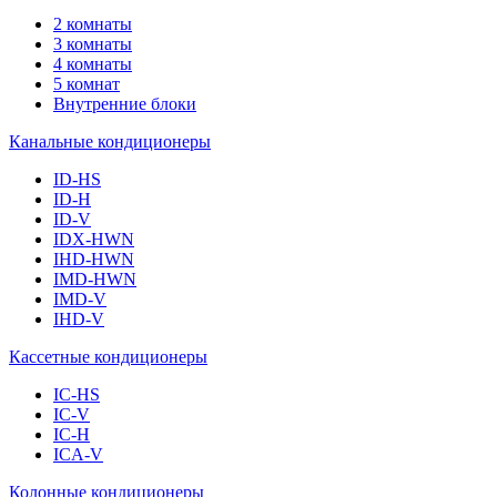
2 комнаты
3 комнаты
4 комнаты
5 комнат
Внутренние блоки
Канальные кондиционеры
ID-HS
ID-H
ID-V
IDX-HWN
IHD-HWN
IMD-HWN
IMD-V
IHD-V
Кассетные кондиционеры
IC-HS
IC-V
IC-H
ICA-V
Колонные кондиционеры