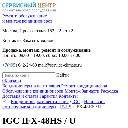
Ремонт
,
обслуживание
и
монтаж кондиционеров
Москва, Профсоюзная 152, к2. стр.2
Контакты
Заказать звонок
Продажа, монтаж, ремонт и обслуживание
Пн.-пт.: 09.00—19.00, сб-вс: 10.00-17.00:
+7(495)
642-24-60
mail@service-climate.ru
Найти
0
Корзина
Кондиционеры и вентиляция
Ремонт кондиционеров
Обслуживание кондиционеров
Монтаж
Запчасти
Расходка
Доставка и оплата
Гарантия
Контакты
›
Кондиционеры и вентиляция
›
IGC
›
Напольно-
потолочные кондиционеры
›
IF-HS
› IFХ-48HS / U
IGC IFХ-48HS / U