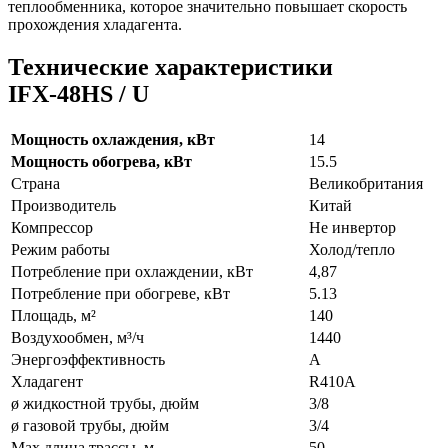
теплообменника, которое значительно повышает скорость
прохождения хладагента.
Технические характеристики
IFХ-48HS / U
Мощность охлаждения, кВт
14
Мощность обогрева, кВт
15.5
Страна
Великобритания
Производитель
Китай
Компрессор
Не инвертор
Режим работы
Холод/тепло
Потребление при охлаждении, кВт
4,87
Потребление при обогреве, кВт
5.13
Площадь, м²
140
Воздухообмен, м³/ч
1440
Энергоэффективность
A
Хладагент
R410A
ø жидкостной трубы, дюйм
3/8
ø газовой трубы, дюйм
3/4
Max длина трассы, м
50