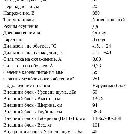
Перепад высот, м
20
Напряжение, В
380
Тип установки
Универсальный
Режим осушения
Да
Дренажная помпа
Опция
Гарантия
3 года
Диапазон t на обогрев, °С
-15…+24
Диапазон t на охлаждение, °С
-15…+49
Сила тока на охлаждение, А
8,88
Сила тока на обогрев, А
9,33
Сечение кабеля питания, мм²
5x4
Сечения межблочного кабеля, мм²
2x1
Подключение питания
Наружный блок
Внешний блок / Уровень шума, дБа
60
Внешний блок / Высота, см
136,6
Внешний блок / Ширина, см
94
Внешний блок / Глубина, см
36,8
Внешний блок / Габариты (ВхШхГ), мм
1366х940х368
Внешний блок / Вес, кг
101
Внутренний блок / Уровень шума, дБа
46