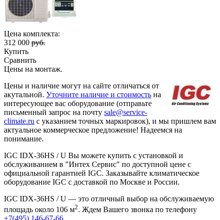
Цена комплекта:
312 000
руб.
Купить
Сравнить
Цены на монтаж
.
Цены и наличие могут на сайте отличаться от
акутальной.
Уточните наличие и стоимость
на
интересующее вас оборудование (отправьте
письменный запрос на почту
sale@service-
climate.ru
с указанием точных маркировок), и мы пришлем вам
актуальное коммерческое предложение! Надеемся на
понимание.
IGC IDХ-36HS / U Вы можете купить с установкой и
обслуживанием в "Интех Сервис" по доступной цене с
официальной гарантией IGC. Заказывайте климатическое
оборудование IGC с доставкой по Москве и России.
IGC IDХ-36HS / U — это отличный выбор на обслуживаемую
2
площадь около 106 м
. Ждем Вашего звонка по телефону
+7(495) 146-67-66