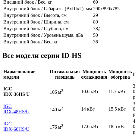
Внешний блок / Вес, кг
69
Внутренний блок / Габариты (ВхШхГ), мм
290х890х785
Внутренний блок / Высота, см
29
Внутренний блок / Ширина, см
89
Внутренний блок / Глубина, см
78,5
Внутренний блок / Уровень шума, дБа
50
Внутренний блок / Вес, кг
36
Все модели серии ID-HS
Наименование
Оптимальная
Мощность
Мощность
модели
площадь
охлаждения
обогрева
IGC
2
10.6 кВт
11.7 кВт
106 м
IDХ-36HS U
р
IGC
2
14 кВт
15.5 кВт
140 м
IDХ-48HS
/U
р
IGC
2
17.6 кВт
18.5 кВт
176 м
IDХ-60HS
/U
р