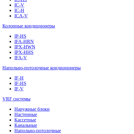
IC-V
IC-H
ICA-V
Колонные кондиционеры
IP-HS
IFA-HRN
IPX-HWN
IPX-HHS
IFA-V
Напольно-потолочные кондиционеры
IF-H
IF-HS
IF-V
VRF системы
Наружные блоки
Настенные
Кассетные
Канальные
Напольно-потолочные