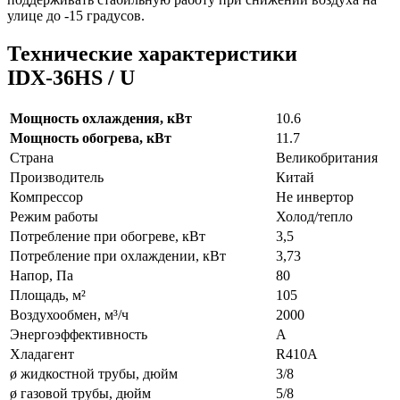
улице до -15 градусов.
Технические характеристики
IDХ-36HS / U
Мощность охлаждения, кВт
10.6
Мощность обогрева, кВт
11.7
Страна
Великобритания
Производитель
Китай
Компрессор
Не инвертор
Режим работы
Холод/тепло
Потребление при обогреве, кВт
3,5
Потребление при охлаждении, кВт
3,73
Напор, Па
80
Площадь, м²
105
Воздухообмен, м³/ч
2000
Энергоэффективность
A
Хладагент
R410A
ø жидкостной трубы, дюйм
3/8
ø газовой трубы, дюйм
5/8