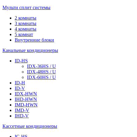
Мульти сплит системы
2 комнаты
3 комнаты
4 комнаты
5 комнат
Внутренние блоки
Канальные кондиционеры
ID-HS
IDХ-36HS / U
IDХ-48HS / U
IDХ-60HS / U
ID-H
ID-V
IDX-HWN
IHD-HWN
IMD-HWN
IMD-V
IHD-V
Кассетные кондиционеры
IC-HS