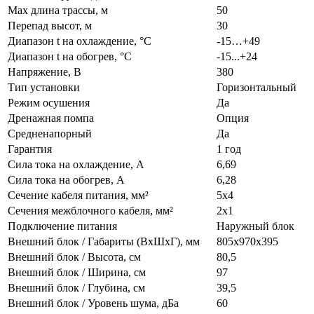
Max длина трассы, м
50
Перепад высот, м
30
Диапазон t на охлаждение, °С
-15…+49
Диапазон t на обогрев, °С
-15...+24
Напряжение, В
380
Тип установки
Горизонтальный
Режим осушения
Да
Дренажная помпа
Опция
Средненапорный
Да
Гарантия
1 год
Сила тока на охлаждение, А
6,69
Сила тока на обогрев, А
6,28
Сечение кабеля питания, мм²
5x4
Сечения межблочного кабеля, мм²
2x1
Подключение питания
Наружный блок
Внешний блок / Габариты (ВхШхГ), мм
805х970х395
Внешний блок / Высота, см
80,5
Внешний блок / Ширина, см
97
Внешний блок / Глубина, см
39,5
Внешний блок / Уровень шума, дБа
60