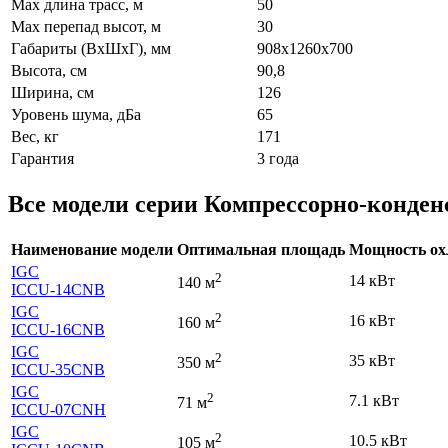
Max длина трасс, м
50
Max перепад высот, м
30
Габариты (ВхШхГ), мм
908x1260x700
Высота, см
90,8
Ширина, см
126
Уровень шума, дБа
65
Вес, кг
171
Гарантия
3 года
Все модели серии Компрессорно-конден
Наименование модели
Оптимальная площадь
Мощность ох
IGC
2
14 кВт
140 м
ICCU-14CNB
IGC
2
16 кВт
160 м
ICCU-16CNB
IGC
2
35 кВт
350 м
ICCU-35CNB
IGC
2
7.1 кВт
71 м
ICCU-07CNH
IGC
2
10.5 кВт
105 м