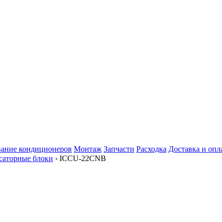
ание кондиционеров
Монтаж
Запчасти
Расходка
Доставка и опл
саторные блоки
› ICCU-22CNB