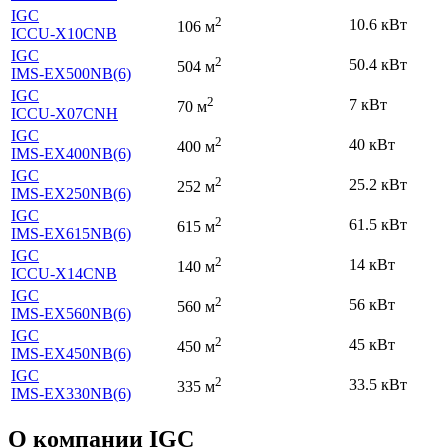
IGC
2
10.6 кВт
106 м
ICCU-X10CNB
IGC
2
50.4 кВт
504 м
IMS-EX500NB(6)
IGC
2
7 кВт
70 м
ICCU-X07CNH
IGC
2
40 кВт
400 м
IMS-EX400NB(6)
IGC
2
25.2 кВт
252 м
IMS-EX250NB(6)
IGC
2
61.5 кВт
615 м
IMS-EX615NB(6)
IGC
2
14 кВт
140 м
ICCU-X14CNB
IGC
2
56 кВт
560 м
IMS-EX560NB(6)
IGC
2
45 кВт
450 м
IMS-EX450NB(6)
IGC
2
33.5 кВт
335 м
IMS-EX330NB(6)
О компании IGC