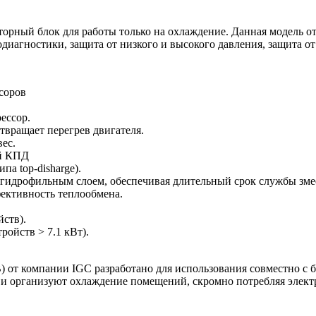
орный блок для работы только на охлаждение. Данная модель о
диагностики, защита от низкого и высокого давления, защита от
соров
ессор.
твращает перегрев двигателя.
ес.
ий КПД
а top-disharge).
идрофильным слоем, обеспечивая длительный срок службы змеев
ективность теплообмена.
ств).
ройств > 7.1 кВт).
 от компании IGC разработано для использования совместно 
 и организуют охлаждение помещений, скромно потребляя элек