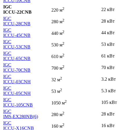
ICCU-10CNB
IGC
2
22 кВт
220 м
ICCU-22CNB
IGC
2
28 кВт
280 м
ICCU-28CNB
IGC
2
44 кВт
440 м
ICCU-45CNB
IGC
2
53 кВт
530 м
ICCU-53CNB
IGC
2
61 кВт
610 м
ICCU-65CNB
IGC
2
70 кВт
700 м
ICCU-70CNB
IGC
2
3.2 кВт
32 м
ICCU-03CNH
IGC
2
5.3 кВт
53 м
ICCU-05CNH
IGC
2
105 кВт
1050 м
ICCU-105CNB
IGC
2
28 кВт
280 м
IMS-EX280NB(6)
IGC
2
16 кВт
160 м
ICCU-X16CNB