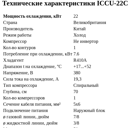
Технические характеристики ICCU-22
Мощность охлаждения, кВт
22
Страна
Великобритания
Производитель
Китай
Режим работы
Холод
Компрессор
Не инвертор
Кол-во контуров
1
Потребление при охлаждении, кВт
7.6
Хладагент
R410A
Диапазон t на охлаждение, °С
+17...+52
Напряжение, В
380
Сила тока на охлаждение, А
19,3
Тип компрессора
Спиральный
Глубина, см
70
Кол-во компрессоров
1
Сечение кабеля питания, мм²
5x6
Подключение питания
Наружный блок
ø газовой линии, дюйм
7/8
ø жидкостной линии, дюйм
3/8