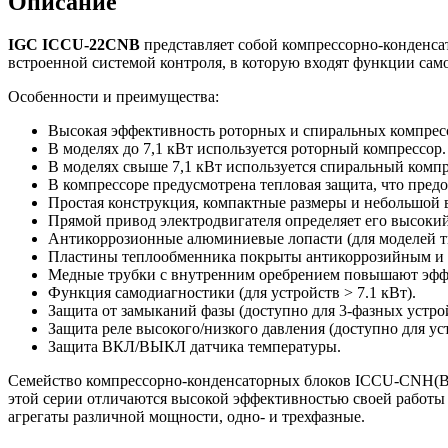
Описание
IGC ICCU-22CNB
представляет собой компрессорно-конденсат
встроенной системой контроля, в которую входят функции само
Особенности и преимущества:
Высокая эффективность роторных и спиральных компрес
В моделях до 7,1 кВт используется роторный компрессор.
В моделях свыше 7,1 кВт используется спиральный компр
В компрессоре предусмотрена тепловая защита, что предо
Простая конструкция, компактные размеры и небольшой в
Прямой привод электродвигателя определяет его высок
Антикоррозионные алюминиевые лопасти (для моделей тип
Пластины теплообменника покрыты антикоррозийным и г
Медные трубки с внутренним оребрением повышают эфф
Функция самодиагностики (для устройств > 7.1 кВт).
Защита от замыканий фазы (доступно для 3-фазных устрой
Защита реле высокого/низкого давления (доступно для уст
Защита ВКЛ/ВЫКЛ датчика температуры.
Семейство компрессорно-конденсаторных блоков ICCU-CNH(B)
этой серии отличаются высокой эффективностью своей работы
агрегаты различной мощности, одно- и трехфазные.