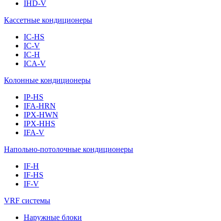
IHD-V
Кассетные кондиционеры
IC-HS
IC-V
IC-H
ICA-V
Колонные кондиционеры
IP-HS
IFA-HRN
IPX-HWN
IPX-HHS
IFA-V
Напольно-потолочные кондиционеры
IF-H
IF-HS
IF-V
VRF системы
Наружные блоки