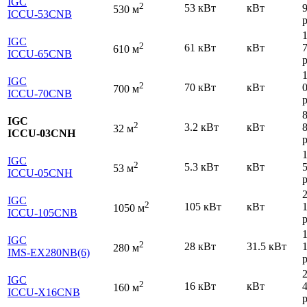
IGC
2
53 кВт
кВт
530 м
ICCU-53CNB
р
IGC
2
61 кВт
кВт
610 м
ICCU-65CNB
р
IGC
2
70 кВт
кВт
700 м
ICCU-70CNB
р
IGC
2
3.2 кВт
кВт
32 м
ICCU-03CNH
р
IGC
2
5.3 кВт
кВт
53 м
ICCU-05CNH
р
IGC
2
105 кВт
кВт
1050 м
ICCU-105CNB
р
IGC
2
28 кВт
31.5 кВт
280 м
IMS-EX280NB(6)
р
IGC
2
16 кВт
кВт
160 м
ICCU-X16CNB
р