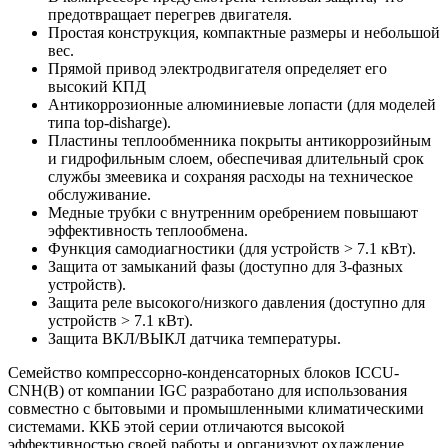
предотвращает перегрев двигателя.
Простая конструкция, компактные размеры и небольшой
вес.
Прямой привод электродвигателя определяет его
высокий КПД
Антикоррозионные алюминиевые лопасти (для моделей
типа top-disharge).
Пластины теплообменника покрыты антикоррозийным
и гидрофильным слоем, обеспечивая длительный срок
службы змеевика и сохраняя расходы на техническое
обслуживание.
Медные трубки с внутренним оребрением повышают
эффективность теплообмена.
Функция самодиагностики (для устройств > 7.1 кВт).
Защита от замыканий фазы (доступно для 3-фазных
устройств).
Защита реле высокого/низкого давления (доступно для
устройств > 7.1 кВт).
Защита ВКЛ/ВЫКЛ датчика температуры.
Семейство компрессорно-конденсаторных блоков ICCU-
CNH(B) от компании IGC разработано для использования
совместно с бытовыми и промышленными климатическими
системами. ККБ этой серии отличаются высокой
эффективностью своей работы и организуют охлаждение