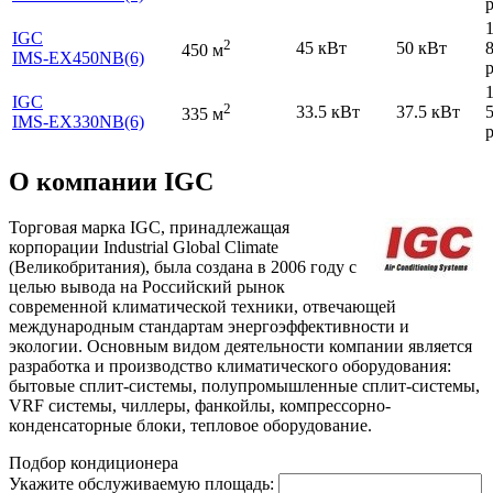
р
IGC
2
45 кВт
50 кВт
450 м
IMS-EX450NB(6)
р
IGC
2
33.5 кВт
37.5 кВт
335 м
IMS-EX330NB(6)
р
О компании IGC
Торговая марка IGC, принадлежащая
корпорации Industrial Global Climate
(Великобритания), была создана в 2006 году с
целью вывода на Российский рынок
современной климатической техники, отвечающей
международным стандартам энергоэффективности и
экологии. Основным видом деятельности компании является
разработка и производство климатического оборудования:
бытовые сплит-системы, полупромышленные сплит-системы,
VRF системы, чиллеры, фанкойлы, компрессорно-
конденсаторные блоки, тепловое оборудование.
Подбор кондиционера
Укажите обслуживаемую площадь: