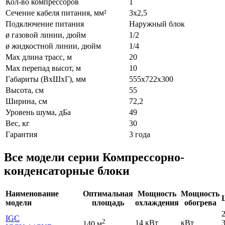
Кол-во компрессоров
1
Сечение кабеля питания, мм²
3x2,5
Подключение питания
Наружный блок
ø газовой линии, дюйм
1/2
ø жидкостной линии, дюйм
1/4
Max длина трасс, м
20
Max перепад высот, м
10
Габариты (ВхШхГ), мм
555х722х300
Высота, см
55
Ширина, см
72,2
Уровень шума, дБа
49
Вес, кг
30
Гарантия
3 года
Все модели серии Компрессорно-
конденсаторные блоки
Наименование
Оптимальная
Мощность
Мощность
модели
площадь
охлаждения
обогрева
IGC
2
14 кВт
кВт
140 м