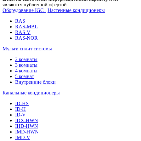
являются публичной офертой.
Оборудование IGC
Настенные кондиционеры
RAS
RAS-MBL
RAS-V
RAS-NQR
Мульти сплит системы
2 комнаты
3 комнаты
4 комнаты
5 комнат
Внутренние блоки
Канальные кондиционеры
ID-HS
ID-H
ID-V
IDX-HWN
IHD-HWN
IMD-HWN
IMD-V