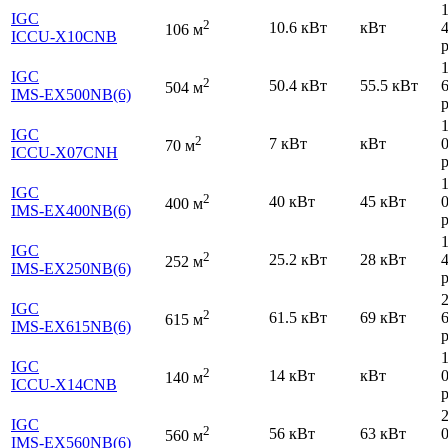
IGC
2
10.6 кВт
кВт
106 м
ICCU-X10CNB
р
IGC
2
50.4 кВт
55.5 кВт
504 м
IMS-EX500NB(6)
р
IGC
2
7 кВт
кВт
70 м
ICCU-X07CNH
р
IGC
2
40 кВт
45 кВт
400 м
IMS-EX400NB(6)
р
IGC
2
25.2 кВт
28 кВт
252 м
IMS-EX250NB(6)
р
IGC
2
61.5 кВт
69 кВт
615 м
IMS-EX615NB(6)
р
IGC
2
14 кВт
кВт
140 м
ICCU-X14CNB
р
IGC
2
56 кВт
63 кВт
560 м
IMS-EX560NB(6)