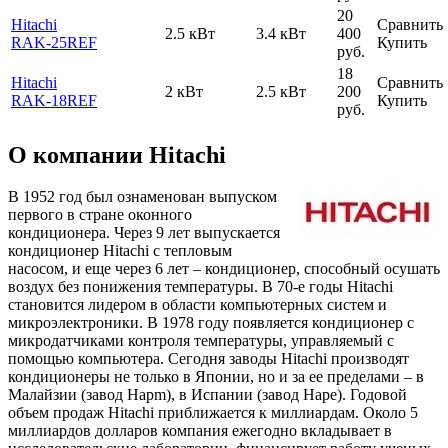
20
Hitachi
Сравнить
2.5 кВт
3.4 кВт
400
RAK-25REF
Купить
руб.
18
Hitachi
Сравнить
2 кВт
2.5 кВт
200
RAK-18REF
Купить
руб.
О компании Hitachi
В 1952 год был ознаменован выпуском
первого в стране оконного
кондиционера. Через 9 лет выпускается
кондиционер Hitachi с тепловым
насосом, и еще через 6 лет – кондиционер, способный осушать
воздух без понижения температуры. В 70-е годы Hitachi
становится лидером в области компьютерных систем и
микроэлектроники. В 1978 году появляется кондиционер с
микродатчиками контроля температуры, управляемый с
помощью компьютера. Сегодня заводы Hitachi производят
кондиционеры не только в Японии, но и за ее пределами – в
Малайзии (завод Hapm), в Испании (завод Hape). Годовой
объем продаж Hitachi приближается к миллиардам. Около 5
миллиардов долларов компания ежегодно вкладывает в