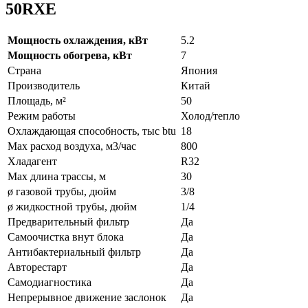
50RXE
Мощность охлаждения, кВт
5.2
Мощность обогрева, кВт
7
Страна
Япония
Производитель
Китай
Площадь, м²
50
Режим работы
Холод/тепло
Охлаждающая способность, тыс btu
18
Max расход воздуха, м3/час
800
Хладагент
R32
Max длина трассы, м
30
ø газовой трубы, дюйм
3/8
ø жидкостной трубы, дюйм
1/4
Предварительный фильтр
Да
Самоочистка внут блока
Да
Антибактериальный фильтр
Да
Авторестарт
Да
Самодиагностика
Да
Непрерывное движение заслонок
Да