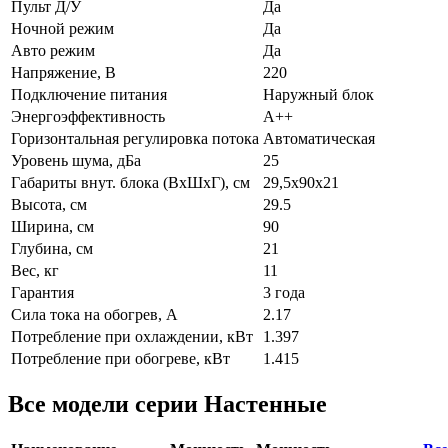
Пульт Д/У
Да
Ночной режим
Да
Авто режим
Да
Напряжение, В
220
Подключение питания
Наружный блок
Энергоэффективность
A++
Горизонтальная регулировка потока
Автоматическая
Уровень шума, дБа
25
Габариты внут. блока (ВхШхГ), см
29,5x90x21
Высота, см
29.5
Ширина, см
90
Глубина, см
21
Вес, кг
11
Гарантия
3 года
Сила тока на обогрев, А
2.17
Потребление при охлаждении, кВт
1.397
Потребление при обогреве, кВт
1.415
Все модели серии Настенные