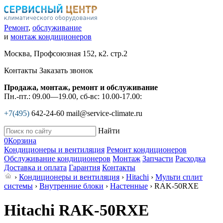
Ремонт
,
обслуживание
и
монтаж кондиционеров
Москва, Профсоюзная 152, к2. стр.2
Контакты
Заказать звонок
Продажа, монтаж, ремонт и обслуживание
Пн.-пт.: 09.00—19.00, сб-вс: 10.00-17.00:
+7(495)
642-24-60
mail@service-climate.ru
Найти
0
Корзина
Кондиционеры и вентиляция
Ремонт кондиционеров
Обслуживание кондиционеров
Монтаж
Запчасти
Расходка
Доставка и оплата
Гарантия
Контакты
›
Кондиционеры и вентиляция
›
Hitachi
›
Мульти сплит
системы
›
Внутренние блоки
›
Настенные
› RAK-50RXE
Hitachi RAK-50RXE