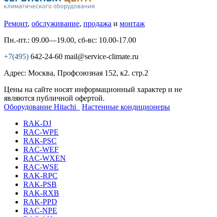
Ремонт
,
обслуживание
,
продажа
и
монтаж
Пн.-пт.: 09.00—19.00, сб-вс: 10.00-17.00
+7(495)
642-24-60
mail@service-climate.ru
Адрес: Москва, Профсоюзная 152, к2. стр.2
Цены на сайте носят информационный характер и не
являются публичной офертой.
Оборудование Hitachi
Настенные кондиционеры
RAK-DJ
RAC-WPE
RAK-PSC
RAC-WEF
RAC-WXEN
RAC-WSE
RAK-RPC
RAK-PSB
RAK-RXB
RAK-PPD
RAC-NPE