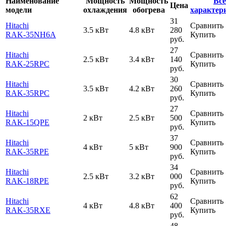
Наименование
Мощность
Мощность
Все
Цена
модели
охлаждения
обогрева
характер
31
Hitachi
Сравнить
3.5 кВт
4.8 кВт
280
RAK-35NH6A
Купить
руб.
27
Hitachi
Сравнить
2.5 кВт
3.4 кВт
140
RAK-25RPC
Купить
руб.
30
Hitachi
Сравнить
3.5 кВт
4.2 кВт
260
RAK-35RPC
Купить
руб.
27
Hitachi
Сравнить
2 кВт
2.5 кВт
500
RAK-15QPE
Купить
руб.
37
Hitachi
Сравнить
4 кВт
5 кВт
900
RAK-35RPE
Купить
руб.
34
Hitachi
Сравнить
2.5 кВт
3.2 кВт
000
RAK-18RPE
Купить
руб.
62
Hitachi
Сравнить
4 кВт
4.8 кВт
400
RAK-35RXE
Купить
руб.
48