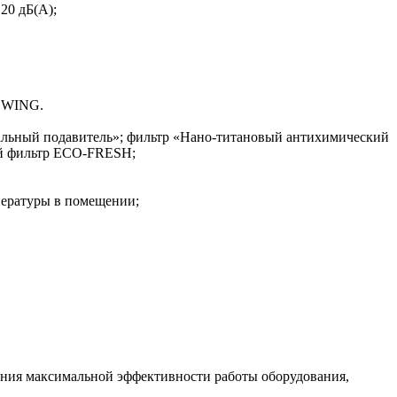
20 дБ(А);
 SWING.
иальный подавитель»; фильтр «Нано-титановый антихимический
ый фильтр ЕСО-FRESH;
пературы в помещении;
жения максимальной эффективности работы оборудования,