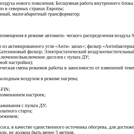
воздуха нового поколения; Бесшумная работа внутреннего блока 
ло в северных странах Европы;
нный, малогабаритный трансформатор;
помещения в режиме автомати- ческого распределения воздуха
тр из активированного угля «Анти- запах»; фильтр «Антибактер
Катехиновый фильтр; Электростатический воздухоочистительн
лючение/выключение дисплея с пульта ДУ;
ной настройки);
ческая смена режимов работы в зависимости от изменений тем
холодным воздухом в режиме нагрева;
-FIN;
апоминанием настроек;
живания с пульта ДУ;
льтного старта;
режимов;
оса, в качестве единственного источника обогрева, для дости
ли, не должна быть менее 5 метров.