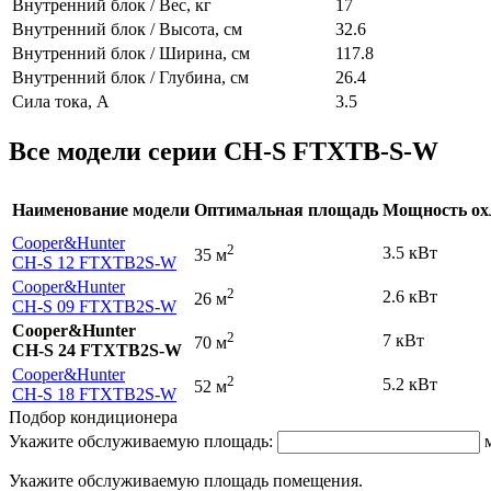
Внутренний блок / Вес, кг
17
Внутренний блок / Высота, см
32.6
Внутренний блок / Ширина, см
117.8
Внутренний блок / Глубина, см
26.4
Сила тока, А
3.5
Все модели серии CH-S FTXTB-S-W
Наименование модели
Оптимальная площадь
Мощность ох
Cooper&Hunter
2
3.5 кВт
35 м
CH-S 12 FTXTB2S-W
Cooper&Hunter
2
2.6 кВт
26 м
CH-S 09 FTXTB2S-W
Cooper&Hunter
2
7 кВт
70 м
CH-S 24 FTXTB2S-W
Cooper&Hunter
2
5.2 кВт
52 м
CH-S 18 FTXTB2S-W
Подбор кондиционера
Укажите обслуживаемую площадь:
Укажите обслуживаемую площадь помещения.