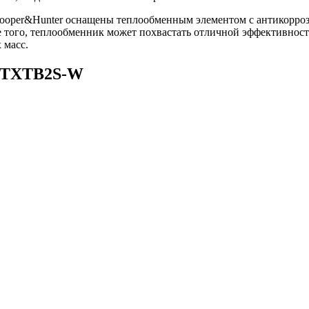
да Cooper&Hunter оснащены теплообменным элементом с антикор
е того, теплообменник может похвастать отличной эффективност
 масс.
 FTXTB2S-W