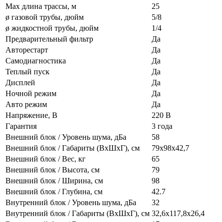
Max длина трассы, м
25
ø газовой трубы, дюйм
5/8
ø жидкостной трубы, дюйм
1/4
Предварительный фильтр
Да
Авторестарт
Да
Самодиагностика
Да
Теплый пуск
Да
Дисплей
Да
Ночной режим
Да
Авто режим
Да
Напряжение, В
220 В
Гарантия
3 года
Внешний блок / Уровень шума, дБа
58
Внешний блок / Габариты (ВхШхГ), см
79x98x42,7
Внешний блок / Вес, кг
65
Внешний блок / Высота, см
79
Внешний блок / Ширина, см
98
Внешний блок / Глубина, см
42.7
Внутренний блок / Уровень шума, дБа
32
Внутренний блок / Габариты (ВхШхГ), см
32,6х117,8х26,4