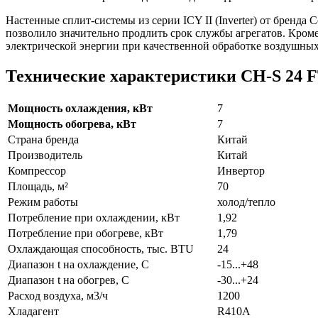
Настенные сплит-системы из серии ICY ІІ (Inverter) от брен
позволило значительно продлить срок службы агрегатов. Кром
электрической энергии при качественной обработке воздушных
Технические характеристики CH-S 24
Мощность охлаждения, кВт
7
Мощность обогрева, кВт
7
Страна бренда
Китай
Производитель
Китай
Компрессор
Инвертор
Площадь, м²
70
Режим работы
холод/тепло
Потребление при охлаждении, кВт
1,92
Потребление при обогреве, кВт
1,79
Охлаждающая способность, тыс. BTU
24
Диапазон t на охлаждение, С
-15...+48
Диапазон t на обогрев, С
-30...+24
Расход воздуха, м3/ч
1200
Хладагент
R410A