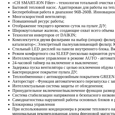
«CH SMART-ION Filter» - технология тотальной очистки 
Бытовой тепловой насос. Адаптирован для работы на теп
Бесперебойная работа в диапазоне 96В-260В. Инновацио
Многоскоростной вентилятор;
Повышенный ресурс работы;
Отображение текущего времени суток на пульте Д/У;
Широкоугольные жалюзи, создающие охват всего объема 
Технология инверторов от DAIKIN;
Комплектуется двумя фильтрами на выбор (опция): филь
катализатор»; Электретный пылеулавливающий фильтр; 
Стильный LED дисплей на панели внутреннего блока. Вк
Режим комфортного сна SLЕЕР (несколько вариантов руч
Интеллектуальное управление в режиме AUTO - автомати
24-часовой таймер на включение и выключение;
Задержка пуска вентилятора с целью исключения обдува 
Бактерицидное покрытие пульта ДУ;
Теплообменники с антикоррозийным покрытием GREEN
Авторестарт - Функция автоматического перезапуска с з
Интеллектуальная система защиты от обледенения;
Принудительное включение/выключение функции размора
Система стабилизации напряжения и безопасного низково
Самодиагностика нарушений работы основных блоков и 
Блокировка управления
При использовании кондиционера в режиме теплового нас
минимальная рекомендованная длина фреоновой магистра