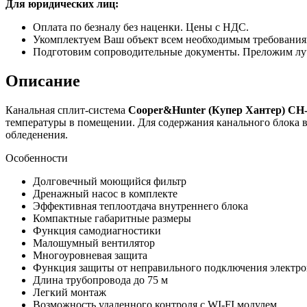
Для юридических лиц:
Оплата по безналу без наценки. Цены с НДС.
Укомплектуем Ваш объект всем необходимым требования
Подготовим сопроводительные документы. Преложим лу
Описание
Канальная сплит-система
Cooper&Hunter (Купер Хантер)
CH
температуры в помещении. Для содержания канального блока 
обледенения.
Особенности
Долговечный моющийся фильтр
Дренажный насос в комплекте
Эффективная теплоотдача внутреннего блока
Компактные габаритные размеры
Функция самодиагностики
Малошумный вентилятор
Многоуровневая защита
Функция защиты от неправильного подключения электр
Длина трубопровода до 75 м
Легкий монтаж
Возможность удаленного контроля с WI-FI модулем