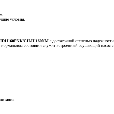
м.
чшие условия.
-IDH1
60
PNK/CH-IU160NM
с достаточной степенью надежности
в нормальном состоянии служит встроенный осушающий насос с
опитания