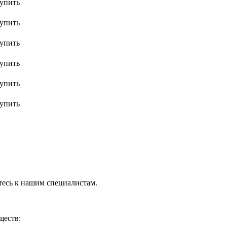
упить
упить
упить
упить
упить
упить
тесь к нашим специалистам.
ществ: