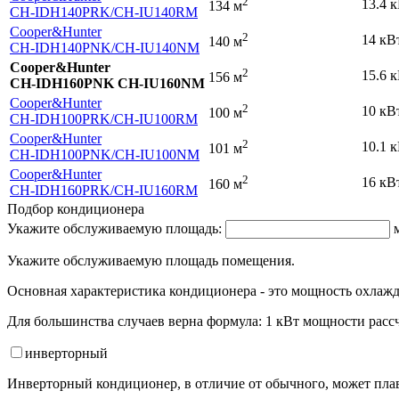
2
13.4 
134 м
CH-IDH140PRK
/CH-IU140RM
Cooper&Hunter
2
14 кВ
140 м
CH-IDH140PNK
/CH-IU140NM
Cooper&Hunter
2
15.6 
156 м
CH-IDH160PNK CH-IU160NM
Cooper&Hunter
2
10 кВ
100 м
CH-IDH100PRK
/CH-IU100RM
Cooper&Hunter
2
10.1 
101 м
CH-IDH100PNK
/CH-IU100NM
Cooper&Hunter
2
16 кВ
160 м
CH-IDH160PRK
/CH-IU160RM
Подбор кондиционера
Укажите обслуживаемую площадь:
Укажите обслуживаемую площадь помещения.
Основная характеристика кондиционера - это мощность охлажд
Для большинства случаев верна формула: 1 кВт мощности рассч
инвертор
ный
Инверторный кондиционер, в отличие от обычного, может плав