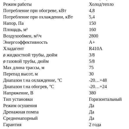
Режим работы
Холод/тепло
Потребление при обогреве, кВт
4,8
Потребление при охлаждении, кВт
5,4
Напор, Па
150
Площадь, м²
160
Воздухообмен, м³/ч
2800
Энергоэффективность
A+
Хладагент
R410A
ø жидкостной трубы, дюйм
3/8
ø газовой трубы, дюйм
5/8
Max длина трассы, м
75
Перепад высот, м
30
Диапазон t на охлаждение, °С
-20…+48
Диапазон t на обогрев, °С
-20…+24
Напряжение, В
380
Тип установки
Горизонтальный
Режим осушения
Да
Дренажная помпа
Да
Средненапорный
Да
Гарантия
2 года