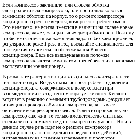
Если компрессор заклинило, или сгорела обмотка
электродвигателя компрессора, или произошло короткое
замыкание обмотки на корпус, то о ремонте компрессора
кондиционера речь не ведется, компрессор требует замены.
Это недешево, не всегда имеются в наличии на складе новые
компрессора, даже у официальных дистрибьюторов. Поэтому,
чтобы не остаться в жаркое время надолго без кондиционера,
регулярно, не реже 1 раза в год, вызывайте специалистов для
проведения технического обслуживания Вашего
кондиционера. Ведь все вышеуказанные поломки
компрессора являются результатом пренебрежения правилами
эксплуатации кондиционера.
В результате разгерметизации холодильного контура в него
попадает воздух. Воздух вызывает рост рабочего давления
кондиционера, а содержащаяся в воздухе влага при
взаимодействии с хладагентом образует кислоту. Кислота
вступает в реакцию с медными трубопроводами, разрушает
изоляцию проводов обмотки компрессора, вызывает
окисление компрессорного масла. Если это произошло, но
компрессор еще жив, то только вмешательство опытных
специалистов поможет не дать компрессору умереть. Но и в
данном случае речь идет не о ремонте компрессора
кондиционера, а о проведении определенных действий,
направленных на удаление загрязнений и продуктов