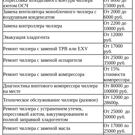
Опрессовка холодильного контура чиллера
От 8000 до
азотом ОСЧ
15000 руб.
Замена вентилятора моноблочного чиллера с
От 2000 до
воздушным конденсатом
6000 руб.
От 2200 до
Замена контроллера чиллера
10000 руб.
От 12000
Эвакуация хладогента
руб.
От 17000
Ремонт чиллера с заменой ТРВ или EXV
руб.
От 25000 до
Ремонт чиллера с заменой испарителя
35000 руб.
От 15%
Ремонт чиллера с заменой компрессора
стоимости
компрессора
Диагностика винтового компрессора чиллера
От 80000 до
на месте
100000 руб.
От 12000 до
Техническое обслуживание чиллера (разовое)
28600р.
Ремонт чиллера с устранением утечек,
От 25000 до
опрессовкой азотом, вакуумированием и
50000 руб.
полной заправкой хладогентом
От 17000 ло
Ремонт чиллера с заменой масла
25000 руб.