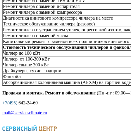
Ремонт чиллера с заменой ТРВ или EXV
Ремонт чиллера с заменой испарителя
Ремонт чиллера с заменой компрессора
Диагностика винтового компрессора чиллера на месте
Техническое обслуживание чиллера (разовое)
Ремонт чиллера с устранением утечек, опрессовкой азотом, в
Ремонт чиллера с заменой масла
Капитальный ремонт с заменой всех подшипников винтового 
Стоимость технического обслуживания чиллеров и фанкой
Чиллер до 100 кВт
Чиллер от 100-300 кВт
Чиллер свыше 300 кВт
Драйкулеры, сухие градирни
Фанкойл
Абсорбационная холодильная машина (АБХМ) на горячей воде 
Продажа и монтаж. Ремонт и обслуживание
(Пн.-пт.: 09.00—1
+7(495)
642-24-60
mail@service-climate.ru