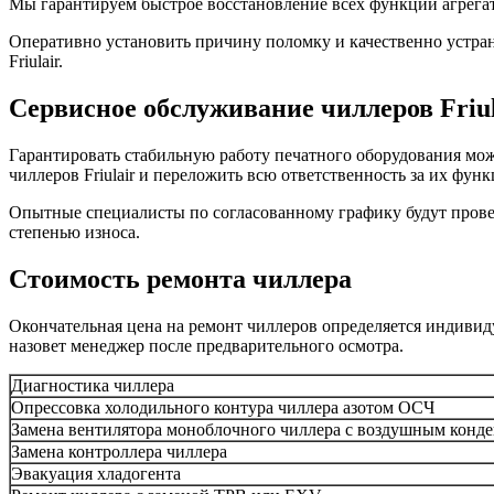
Мы гарантируем быстрое восстановление всех функций агрегата
Оперативно установить причину поломку и качественно устра
Friulair.
Сервисное обслуживание чиллеров Friul
Гарантировать стабильную работу печатного оборудования мож
чиллеров Friulair и переложить всю ответственность за их фу
Опытные специалисты по согласованному графику будут проверя
степенью износа.
Стоимость ремонта чиллера
Окончательная цена на ремонт чиллеров определяется индивиду
назовет менеджер после предварительного осмотра.
Диагностика чиллера
Опрессовка холодильного контура чиллера азотом ОСЧ
Замена вентилятора моноблочного чиллера с воздушным конд
Замена контроллера чиллера
Эвакуация хладогента