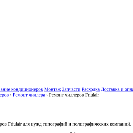
ание кондиционеров
Монтаж
Запчасти
Расходка
Доставка и опл
еров
›
Ремонт чиллера
› Ремонт чиллеров Friulair
ов Friulair для нужд типографий и полиграфических компаний.