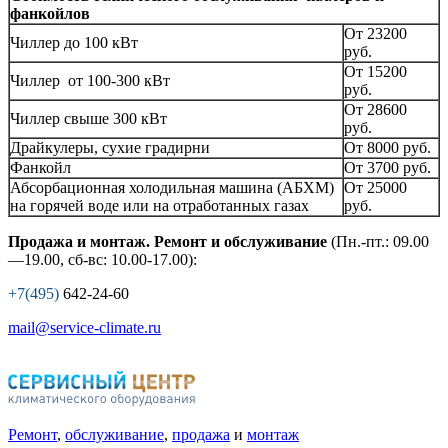
фанкойлов
От 23200
Чиллер до 100 кВт
руб.
От 15200
Чиллер от 100-300 кВт
руб.
От 28600
Чиллер свыше 300 кВт
руб.
Драйкулеры, сухие градирни
От 8000 руб.
Фанкойл
От 3700 руб.
Абсорбационная холодильная машина (АБХМ)
От 25000
на горячей воде или на отработанных газах
руб.
Продажа и монтаж. Ремонт и обслуживание
(Пн.-пт.: 09.00
—19.00, сб-вс: 10.00-17.00):
+7(495)
642-24-60
mail@service-climate.ru
Ремонт
,
обслуживание
,
продажа
и
монтаж