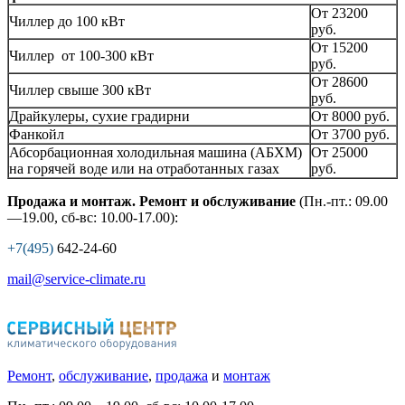
От 23200
Чиллер до 100 кВт
руб.
От 15200
Чиллер от 100-300 кВт
руб.
От 28600
Чиллер свыше 300 кВт
руб.
Драйкулеры, сухие градирни
От 8000 руб.
Фанкойл
От 3700 руб.
Абсорбационная холодильная машина (АБХМ)
От 25000
на горячей воде или на отработанных газах
руб.
Продажа и монтаж. Ремонт и обслуживание
(Пн.-пт.: 09.00
—19.00, сб-вс: 10.00-17.00):
+7(495)
642-24-60
mail@service-climate.ru
Ремонт
,
обслуживание
,
продажа
и
монтаж