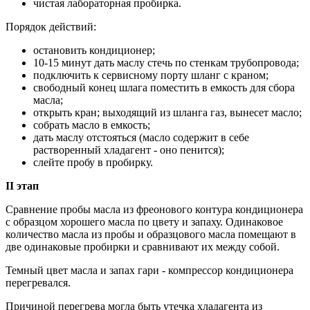
чистая лабораторная пробирка.
Порядок действий:
остановить кондиционер;
10-15 минут дать маслу стечь по стенкам трубопровода;
подключить к сервисному порту шланг с краном;
свободный конец шлага поместить в емкость для сбора
масла;
открыть кран; выходящий из шланга газ, вынесет масло;
собрать масло в емкость;
дать маслу отстояться (масло содержит в себе
растворенный хладагент - оно пенится);
слейте пробу в пробирку.
II этап
Cравнение пробы масла из фреонового контура кондиционера
с образцом хорошего масла по цвету и запаху. Одинаковое
количество масла из пробы и образцового масла помещают в
две одинаковые пробирки и сравнивают их между собой.
Темный цвет масла и запах гари - компрессор кондиционера
перегревался.
Причиной перегрева могла быть утечка хладагента из